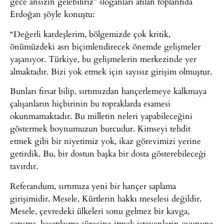
gece ansızın gelebiliriz” sloganları atılan toplantıda
Erdoğan şöyle konuştu:
“Değerli kardeşlerim, bölgemizde çok kritik,
önümüzdeki asrı biçimlendirecek önemde gelişmeler
yaşanıyor. Türkiye, bu gelişmelerin merkezinde yer
almaktadır. Bizi yok etmek için sayısız girişim olmuştur.
Bunları fırsat bilip, sırtımızdan hançerlemeye kalkmaya
çalışanların hiçbirinin bu topraklarda esamesi
okunmamaktadır. Bu milletin neleri yapabileceğini
göstermek boynumuzun burcudur. Kimseyi tehdit
etmek gibi bir niyetimiz yok, ikaz görevimizi yerine
getirdik. Bu, bir dostun başka bir dosta gösterebileceği
tavırdır.
Referandum, sırtımıza yeni bir hançer saplama
girişimidir. Mesele, Kürtlerin hakkı meselesi değildir.
Mesele, çevredeki ülkeleri sonu gelmez bir kavga,
çatışma, hesaplaşma sürecine itmek isteyenlerin oyununa