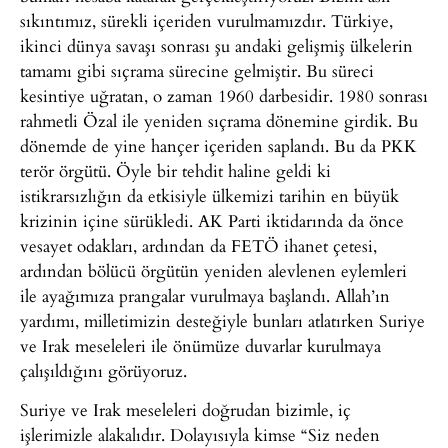
sıkıntımız, sürekli içeriden vurulmamızdır. Türkiye,
ikinci dünya savaşı sonrası şu andaki gelişmiş ülkelerin
tamamı gibi sıçrama sürecine gelmiştir. Bu süreci
kesintiye uğratan, o zaman 1960 darbesidir. 1980 sonrası
rahmetli Özal ile yeniden sıçrama dönemine girdik. Bu
dönemde de yine hançer içeriden saplandı. Bu da PKK
terör örgütü. Öyle bir tehdit haline geldi ki
istikrarsızlığın da etkisiyle ülkemizi tarihin en büyük
krizinin içine sürükledi. AK Parti iktidarında da önce
vesayet odakları, ardından da FETÖ ihanet çetesi,
ardından bölücü örgütün yeniden alevlenen eylemleri
ile ayağımıza prangalar vurulmaya başlandı. Allah’ın
yardımı, milletimizin desteğiyle bunları atlatırken Suriye
ve Irak meseleleri ile önümüze duvarlar kurulmaya
çalışıldığını görüyoruz.
Suriye ve Irak meseleleri doğrudan bizimle, iç
işlerimizle alakalıdır. Dolayısıyla kimse “Siz neden