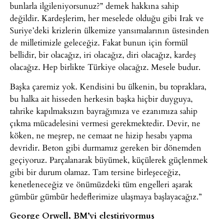
bunlarla ilgileniyorsunuz?” demek hakkına sahip
değildir. Kardeşlerim, her meselede olduğu gibi Irak ve
Suriye’deki krizlerin ülkemize yansımalarının üstesinden
de milletimizle geleceğiz. Fakat bunun için formül
bellidir, bir olacağız, iri olacağız, diri olacağız, kardeş
olacağız. Hep birlikte Türkiye olacağız. Mesele budur.
Başka çaremiz yok. Kendisini bu ülkenin, bu topraklara,
bu halka ait hisseden herkesin başka hiçbir duyguya,
tahrike kapılmaksızın bayrağımıza ve ezanımıza sahip
çıkma mücadelesini vermesi gerekmektedir. Devir, ne
köken, ne meşrep, ne cemaat ne hizip hesabı yapma
devridir. Beton gibi durmamız gereken bir dönemden
geçiyoruz. Parçalanarak büyümek, küçülerek güçlenmek
gibi bir durum olamaz. Tam tersine birleşeceğiz,
kenetleneceğiz ve önümüzdeki tüm engelleri aşarak
gümbür gümbür hedeflerimize ulaşmaya başlayacağız.”
George Orwell, BM’yi eleştiriyormuş