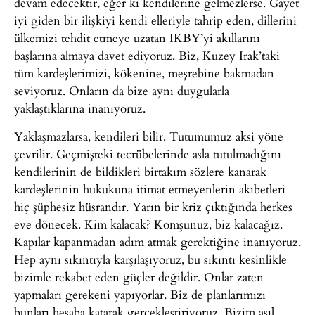
devam edecektir, eğer ki kendilerine gelmezlerse. Gayet
iyi giden bir ilişkiyi kendi elleriyle tahrip eden, dillerini
ülkemizi tehdit etmeye uzatan IKBY’yi akıllarını
başlarına almaya davet ediyoruz. Biz, Kuzey Irak’taki
tüm kardeşlerimizi, kökenine, meşrebine bakmadan
seviyoruz. Onların da bize aynı duygularla
yaklaştıklarına inanıyoruz.
Yaklaşmazlarsa, kendileri bilir. Tutumumuz aksi yöne
çevrilir. Geçmişteki tecrübelerinde asla tutulmadığını
kendilerinin de bildikleri birtakım sözlere kanarak
kardeşlerinin hukukuna itimat etmeyenlerin akıbetleri
hiç şüphesiz hüsrandır. Yarın bir kriz çıktığında herkes
eve dönecek. Kim kalacak? Komşunuz, biz kalacağız.
Kapılar kapanmadan adım atmak gerektiğine inanıyoruz.
Hep aynı sıkıntıyla karşılaşıyoruz, bu sıkıntı kesinlikle
bizimle rekabet eden güçler değildir. Onlar zaten
yapmaları gerekeni yapıyorlar. Biz de planlarımızı
bunları hesaba katarak gerçekleştiriyoruz. Bizim asıl