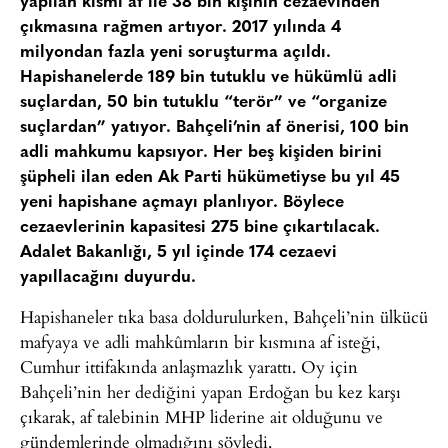
yapılan kismı af ile 38 bin kişinin cezaevinden
çıkmasına rağmen artıyor. 2017 yılında 4
milyondan fazla yeni soruşturma açıldı.
Hapishanelerde 189 bin tutuklu ve hükümlü adli
suçlardan, 50 bin tutuklu “terör” ve “organize
suçlardan” yatıyor. Bahçeli’nin af önerisi, 100 bin
adli mahkumu kapsıyor. Her beş kişiden birini
şüpheli ilan eden Ak Parti hükümetiyse bu yıl 45
yeni hapishane açmayı planlıyor. Böylece
cezaevlerinin kapasitesi 275 bine çıkartılacak.
Adalet Bakanlığı, 5 yıl içinde 174 cezaevi
yapıllacağını duyurdu.
Hapishaneler tıka basa doldurulurken, Bahçeli’nin ülkücü
mafyaya ve adli mahkûmların bir kısmına af isteği,
Cumhur ittifakında anlaşmazlık yarattı. Oy için
Bahçeli’nin her dediğini yapan Erdoğan bu kez karşı
çıkarak, af talebinin MHP liderine ait olduğunu ve
gündemlerinde olmadığını söyledi.