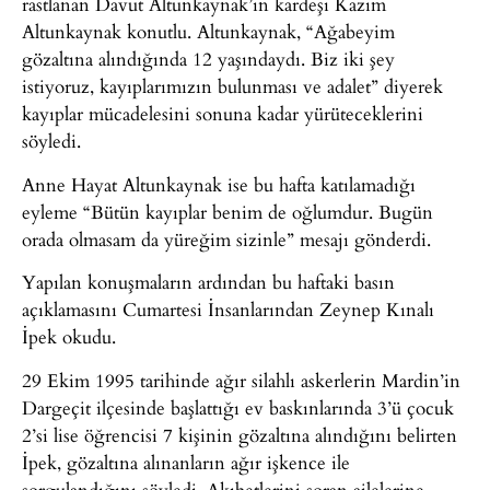
rastlanan Davut Altunkaynak’ın kardeşi Kazım
Altunkaynak konutlu. Altunkaynak, “Ağabeyim
gözaltına alındığında 12 yaşındaydı. Biz iki şey
istiyoruz, kayıplarımızın bulunması ve adalet” diyerek
kayıplar mücadelesini sonuna kadar yürüteceklerini
söyledi.
Anne Hayat Altunkaynak ise bu hafta katılamadığı
eyleme “Bütün kayıplar benim de oğlumdur. Bugün
orada olmasam da yüreğim sizinle” mesajı gönderdi.
Yapılan konuşmaların ardından bu haftaki basın
açıklamasını Cumartesi İnsanlarından Zeynep Kınalı
İpek okudu.
29 Ekim 1995 tarihinde ağır silahlı askerlerin Mardin’in
Dargeçit ilçesinde başlattığı ev baskınlarında 3’ü çocuk
2’si lise öğrencisi 7 kişinin gözaltına alındığını belirten
İpek, gözaltına alınanların ağır işkence ile
sorgulandığını söyledi. Akıbetlerini soran ailelerine