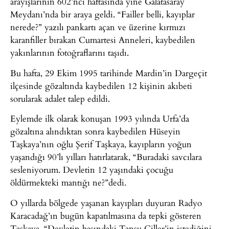
arayışlarının 602’nci haftasında yine Galatasaray
Meydanı’nda bir araya geldi. “Failler belli, kayıplar
nerede?” yazılı pankartı açan ve üzerine kırmızı
karanfiller bırakan Cumartesi Anneleri, kaybedilen
yakınlarının fotoğraflarını taşıdı.
Bu hafta, 29 Ekim 1995 tarihinde Mardin’in Dargeçit
ilçesinde gözaltında kaybedilen 12 kişinin akıbeti
sorularak adalet talep edildi.
Eylemde ilk olarak konuşan 1993 yılında Urfa’da
gözaltına alındıktan sonra kaybedilen Hüseyin
Taşkaya’nın oğlu Şerif Taşkaya, kayıpların yoğun
yaşandığı 90’lı yılları hatırlatarak, “Buradaki savcılara
sesleniyorum. Devletin 12 yaşındaki çocuğu
öldürmekteki mantığı ne?”dedi.
O yıllarda bölgede yaşanan kayıpları duyuran Radyo
Karacadağ’ın bugün kapatılmasına da tepki gösteren
Taşkaya, “Devletin başındaki Tansu Çiller’in istediğini