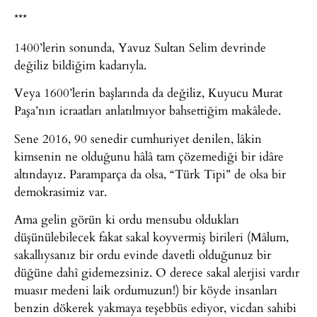
***
1400’lerin sonunda, Yavuz Sultan Selim devrinde
değiliz bildiğim kadarıyla.
Veya 1600’lerin başlarında da değiliz, Kuyucu Murat
Paşa’nın icraatları anlatılmıyor bahsettiğim makâlede.
Sene 2016, 90 senedir cumhuriyet denilen, lâkin
kimsenin ne olduğunu hâlâ tam çözemediği bir idâre
altındayız. Paramparça da olsa, “Türk Tipi” de olsa bir
demokrasimiz var.
Ama gelin görün ki ordu mensubu oldukları
düşünülebilecek fakat sakal koyvermiş birileri (Mâlum,
sakallıysanız bir ordu evinde davetli olduğunuz bir
düğüne dahî gidemezsiniz. O derece sakal alerjisi vardır
muasır medeni laik ordumuzun!) bir köyde insanları
benzin dökerek yakmaya teşebbüs ediyor, vicdan sahibi