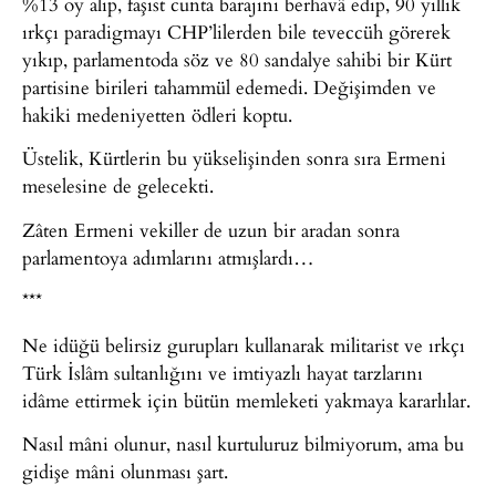
%13 oy alıp, faşist cunta barajını berhavâ edip, 90 yıllık
ırkçı paradigmayı CHP’lilerden bile teveccüh görerek
yıkıp, parlamentoda söz ve 80 sandalye sahibi bir Kürt
partisine birileri tahammül edemedi. Değişimden ve
hakiki medeniyetten ödleri koptu.
Üstelik, Kürtlerin bu yükselişinden sonra sıra Ermeni
meselesine de gelecekti.
Zâten Ermeni vekiller de uzun bir aradan sonra
parlamentoya adımlarını atmışlardı…
***
Ne idüğü belirsiz gurupları kullanarak militarist ve ırkçı
Türk İslâm sultanlığını ve imtiyazlı hayat tarzlarını
idâme ettirmek için bütün memleketi yakmaya kararlılar.
Nasıl mâni olunur, nasıl kurtuluruz bilmiyorum, ama bu
gidişe mâni olunması şart.