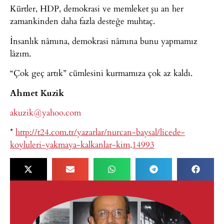
Kürtler, HDP, demokrasi ve memleket şu an her
zamankinden daha fazla desteğe muhtaç.
İnsanlık nâmına, demokrasi nâmına bunu yapmamız
lâzım.
“Çok geç artık” cümlesini kurmamıza çok az kaldı.
Ahmet Kuzik
akuzik@yahoo.com
*
http://t24.com.tr/yazarlar/nurcan-baysal/licede-
koyluleri-yakmaya-kalkanlar-kim,14993