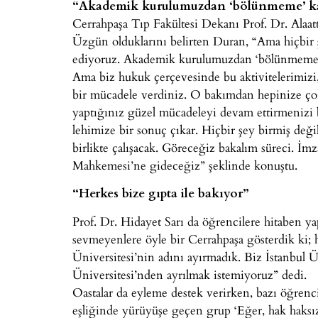
“Akademik kurulumuzdan ‘bölünmeme’ kar
Cerrahpaşa Tıp Fakültesi Dekanı Prof. Dr. Alaatt
Üzgün olduklarını belirten Duran, “Ama hiçbi
ediyoruz. Akademik kurulumuzdan ‘bölünmeme’ ka
Ama biz hukuk çerçevesinde bu aktivitelerimizi
bir mücadele verdiniz. O bakımdan hepinize ço
yaptığınız güzel mücadeleyi devam ettirmenizi b
lehimize bir sonuç çıkar. Hiçbir şey birmiş değ
birlikte çalışacak. Göreceğiz bakalım süreci. İ
Mahkemesi’ne gideceğiz” şeklinde konuştu.
“Herkes bize gıpta ile bakıyor”
Prof. Dr. Hidayet Sarı da öğrencilere hitaben y
sevmeyenlere öyle bir Cerrahpaşa gösterdik ki; h
Üniversitesi’nin adını ayırmadık. Biz İstanbul Ü
Üniversitesi’nden ayrılmak istemiyoruz” dedi.
Oastalar da eyleme destek verirken, bazı öğrenci
eşliğinde yürüyüşe geçen grup ‘Eğer, hak haksız