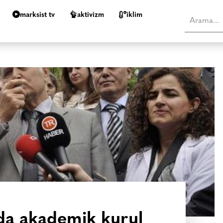
marksist tv
aktivizm
i̇klim
da akademik kurul