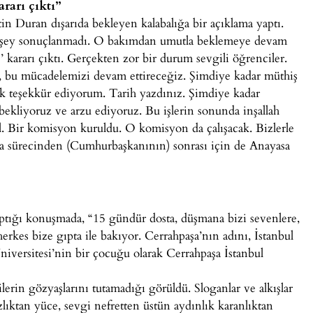
arı çıktı”
in Duran dışarıda bekleyen kalabalığa bir açıklama yaptı.
r şey sonuçlanmadı. O bakımdan umutla beklemeye devam
rarı çıktı. Gerçekten zor bir durum sevgili öğrenciler.
, bu mücadelemizi devam ettireceğiz. Şimdiye kadar müthiş
k teşekkür ediyorum. Tarih yazdınız. Şimdiye kadar
ekliyoruz ve arzu ediyoruz. Bu işlerin sonunda inşallah
il. Bir komisyon kuruldu. O komisyon da çalışacak. Bizlerle
mza sürecinden (Cumhurbaşkanının) sonrası için de Anayasa
aptığı konuşmada, “15 gündür dosta, düşmana bizi sevenlere,
erkes bize gıpta ile bakıyor. Cerrahpaşa’nın adını, İstanbul
niversitesi’nin bir çocuğu olarak Cerrahpaşa İstanbul
lerin gözyaşlarını tutamadığı görüldü. Sloganlar ve alkışlar
lıktan yüce, sevgi nefretten üstün aydınlık karanlıktan