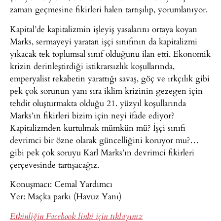
zaman geçmesine fikirleri halen tartışılıp, yorumlanıyor.
Kapital’de kapitalizmin işleyiş yasalarını ortaya koyan
Marks, sermayeyi yaratan işçi sınıfının da kapitalizmi
yıkacak tek toplumsal sınıf olduğunu ilan etti. Ekonomik
krizin derinleştirdiği istikrarsızlık koşullarında,
emperyalist rekabetin yarattığı savaş, göç ve ırkçılık gibi
pek çok sorunun yanı sıra iklim krizinin gezegen için
tehdit oluşturmakta olduğu 21. yüzyıl koşullarında
Marks’ın fikirleri bizim için neyi ifade ediyor?
Kapitalizmden kurtulmak mümkün mü? İşçi sınıfı
devrimci bir özne olarak güncelliğini koruyor mu?…
gibi pek çok soruyu Karl Marks’ın devrimci fikirleri
çerçevesinde tartışacağız.
Konuşmacı: Cemal Yardımcı
Yer: Maçka parkı (Havuz Yanı)
Etkinliğin Facebook linki için tıklayınız