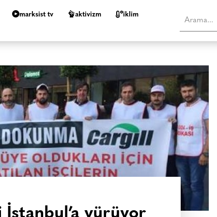
marksist tv
aktivizm
i̇klim
ri İstanbul’a yürüyor