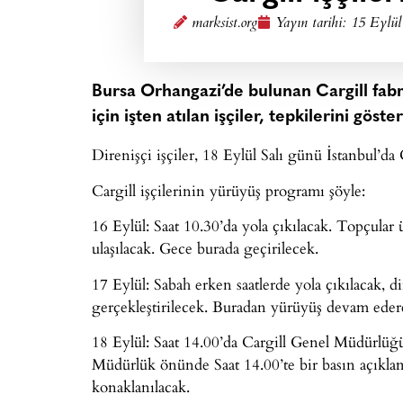
marksist.org
Yayın tarihi:
15 Eylül
Bursa Orhangazi’de bulunan Cargill fabr
için işten atılan işçiler, tepkilerini göst
Direnişçi işçiler, 18 Eylül Salı günü İstanbul’d
Cargill işçilerinin yürüyüş programı şöyle:
16 Eylül: Saat 10.30’da yola çıkılacak. Topçula
ulaşılacak. Gece burada geçirilecek.
17 Eylül: Sabah erken saatlerde yola çıkılacak, d
gerçekleştirilecek. Buradan yürüyüş devam edere
18 Eylül: Saat 14.00’da Cargill Genel Müdürlüğ
Müdürlük önünde Saat 14.00’te bir basın açıkla
konaklanılacak.