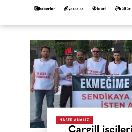
haberler
yazarlar
teori
kültür
HABER ANALIZ
Cargill işçile