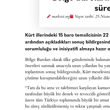
süre
marksist.org
Yayın tarihi:
25 Nisan
Kürt illerindeki 15 baro temsilcisinin 22 
ardından açıkladıkları sonuç bildirgesin
sorumluluğu ve inisiyatifi almaya hazır o
Bölge Baroları olarak ülke gündeminde bulunan
önerileri sunmak amacıyla uzun yıllardan bu yana 
toplantının sonuç bildirgesinde, Kürt meselesini
çözüme kavuşturulabileceğini uzun yıllardır dile 
“Tam da bu arzu ve talebimizi karşılayan kamuo
tarafından büyük bir destek ve teveccüh gösteri
üzere tüm Türkiye toplumunda büyük bir umut ve
bu süreç sürdürülememiş ve tekrar çatışmalı orta