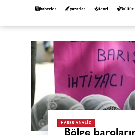
haberler
yazarlar
teori
kültür
HABER ANALIZ
Bölge barolar