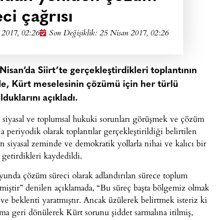
ci çağrısı
 2017, 02:26
Son Değişiklik: 25 Nisan 2017, 02:26
Nisan’da Siirt’te gerçekleştirdikleri toplantının
de, Kürt meselesinin çözümü için her türlü
lduklarını açıkladı.
 siyasal ve toplumsal hukuki sorunları görüşmek ve çözüm
periyodik olarak toplantılar gerçekleştirildiği belirtilen
n siyasal zeminde ve demokratik yollarla nihai ve kalıcı bir
getirdikleri kaydedildi.
yunda çözüm süreci olarak adlandırılan sürece toplum
lmiştir” denilen açıklamada, “Bu süreç başta bölgemiz olmak
 beklenti yaratmıştır. Ancak üzülerek belirtmek isteriz ki
ma geri dönülerek Kürt sorunu şiddet sarmalına itilmiş,