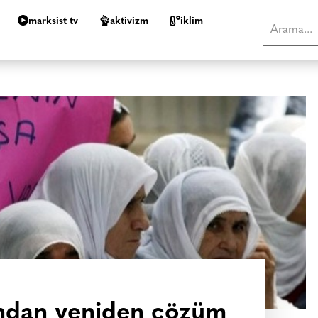
marksist tv
aktivizm
i̇klim
ından yeniden çözüm