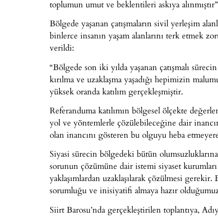
toplumun umut ve beklentileri askıya alınmıştır” 
Bölgede yaşanan çatışmaların sivil yerleşim alanl
binlerce insanın yaşam alanlarını terk etmek zoru
verildi:
“Bölgede son iki yılda yaşanan çatışmalı sürecin 
kırılma ve uzaklaşma yaşadığı hepimizin malum
yüksek oranda katılım gerçekleşmiştir.
Referanduma katılımın bölgesel ölçekte değerl
yol ve yöntemlerle çözülebileceğine dair inancı
olan inancını gösteren bu olguyu heba etmeyere
Siyasi sürecin bölgedeki bütün olumsuzlukları
sorunun çözümüne dair istemi siyaset kurumları
yaklaşımlardan uzaklaşılarak çözülmesi gerekir.
sorumluğu ve inisiyatifi almaya hazır olduğumuzu
Siirt Barosu’nda gerçekleştirilen toplantıya, A