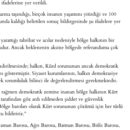
ifadelerine yer verildi.
arına taşındığı, birçok insanın yaşamını yitirdiği ve 100
nda kaldığı belirtilen sonuç bildirgesinde şu ifadelere yer
yarattığı tahribat ve acılar nedeniyle bölge halkının bir
udur. Ancak beklenenin aksine bölgede referanduma çok
endirilmesinde; halkın, Kürd sorununun ancak demokratik
nı göstermiştir. Siyaset kurumlarının, halkın demokrasiye
k sorumluluk bilinci ile değerlendirmesi gerekmektedir.
na rağmen demokratik zemine inanan bölge halkının Kürt
 tarafından göz ardı edilmeden şiddet ve güvenlik
 Bölge baroları olarak Kürt sorununun çözümü için her türlü
 bildiririz.”
dıyaman Barosu, Ağrı Barosu, Batman Barosu, Bitlis Barosu,