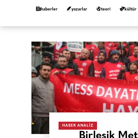
haberler
yazarlar
teori
kültür
HABER ANALIZ
Birleşik Met