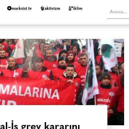
marksist tv
aktivizm
i̇klim
al-İş grev kararını