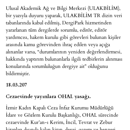
Ulusal Akademik Ağ ve Bilgi Merkezi (ULAKBİLİM),
bir yazıyla duyuru yaparak, ULAKBİLİM TR dizin veri
tabanlarında kabul edilmiş, DergiPark hizmetinden
yararlanan tüm dergilerde sorumlu, editör, editör
yardımcısı, hakem kurulu gibi görevleri bulunan kişiler
arasında kamu görevinden ihraç edilen veya açığa
alınanlar varsa, “durumlarının yeniden değerlendirmesi,
hakkında yaptırım bulunanlarla ilgili tedbirlerin alınması
konularında sorumluluğun dergiye ait” olduğunu
bildirmiştir.
18.03.207
Cezaevinde yayınlara OHAL yasağı.
İzmir Kadın Kapalı Ceza İnfaz Kurumu Müdürlüğü
İdare ve Gözlem Kurulu Başkanlığı, OHAL sürecinde
cezaevinde Kur’an-ı Kerim, İncil, Tevrat ve Zebur
kitapları dışında kalan kitap, dergi, gazete ve benzeri