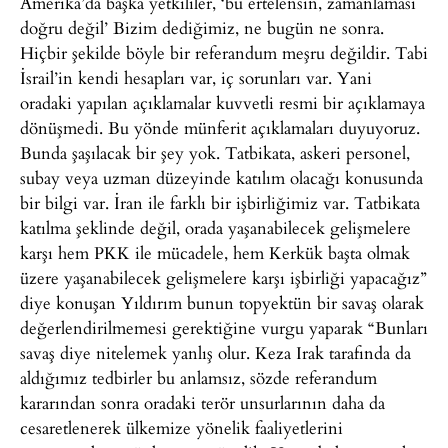
Amerika’da başka yetkililer, ‘bu ertelensin, zamanlaması
doğru değil’ Bizim dediğimiz, ne bugün ne sonra.
Hiçbir şekilde böyle bir referandum meşru değildir. Tabi
İsrail’in kendi hesapları var, iç sorunları var. Yani
oradaki yapılan açıklamalar kuvvetli resmi bir açıklamaya
dönüşmedi. Bu yönde münferit açıklamaları duyuyoruz.
Bunda şaşılacak bir şey yok. Tatbikata, askeri personel,
subay veya uzman düzeyinde katılım olacağı konusunda
bir bilgi var. İran ile farklı bir işbirliğimiz var. Tatbikata
katılma şeklinde değil, orada yaşanabilecek gelişmelere
karşı hem PKK ile mücadele, hem Kerkük başta olmak
üzere yaşanabilecek gelişmelere karşı işbirliği yapacağız”
diye konuşan Yıldırım bunun topyektün bir savaş olarak
değerlendirilmemesi gerektiğine vurgu yaparak “Bunları
savaş diye nitelemek yanlış olur. Keza Irak tarafında da
aldığımız tedbirler bu anlamsız, sözde referandum
kararından sonra oradaki terör unsurlarının daha da
cesaretlenerek ülkemize yönelik faaliyetlerini