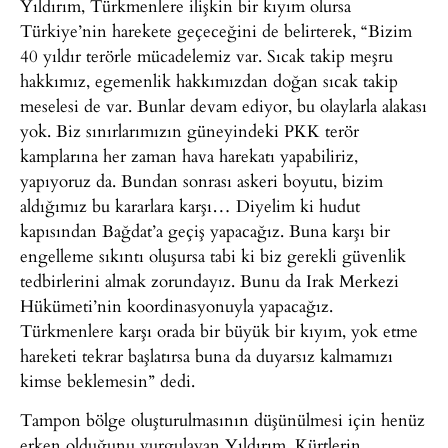
Yıldırım, Türkmenlere ilişkin bir kıyım olursa
Türkiye’nin harekete geçeceğini de belirterek, “Bizim
40 yıldır terörle mücadelemiz var. Sıcak takip meşru
hakkımız, egemenlik hakkımızdan doğan sıcak takip
meselesi de var. Bunlar devam ediyor, bu olaylarla alakası
yok. Biz sınırlarımızın güneyindeki PKK terör
kamplarına her zaman hava harekatı yapabiliriz,
yapıyoruz da. Bundan sonrası askeri boyutu, bizim
aldığımız bu kararlara karşı… Diyelim ki hudut
kapısından Bağdat’a geçiş yapacağız. Buna karşı bir
engelleme sıkıntı oluşursa tabi ki biz gerekli güvenlik
tedbirlerini almak zorundayız. Bunu da Irak Merkezi
Hükümeti’nin koordinasyonuyla yapacağız.
Türkmenlere karşı orada bir büyük bir kıyım, yok etme
hareketi tekrar başlatırsa buna da duyarsız kalmamızı
kimse beklemesin” dedi.
Tampon bölge oluşturulmasının düşünülmesi için henüz
erken olduğunu vurgulayan Yıldırım, Kürtlerin