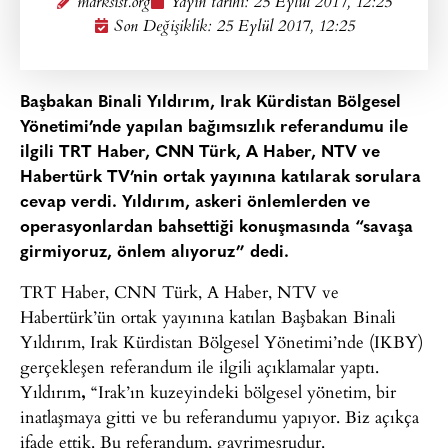
marksist.org
Yayın tarihi:
25 Eylül 2017, 12:25
Son Değişiklik: 25 Eylül 2017, 12:25
Başbakan Binali Yıldırım, Irak Kürdistan Bölgesel
Yönetimi’nde yapılan bağımsızlık referandumu ile
ilgili T
RT Haber, CNN Türk, A Haber, NTV ve
Habertürk TV’nin ortak yayınına katılarak sorulara
cevap verdi. Yıldırım, askeri önlemlerden ve
operasyonlardan bahsettiği konuşmasında “savaşa
girmiyoruz, önlem alıyoruz” dedi.
TRT Haber, CNN Türk, A Haber, NTV ve
Habertürk’ün ortak yayınına katılan Başbakan Binali
Yıldırım, Irak Kürdistan Bölgesel Yönetimi’nde (IKBY)
gerçekleşen referandum ile ilgili açıklamalar yaptı.
Yıldırım
,
“Irak’ın kuzeyindeki bölgesel yönetim, bir
inatlaşmaya gitti ve bu referandumu yapıyor. Biz açıkça
ifade ettik. Bu referandum, gayrimeşrudur.