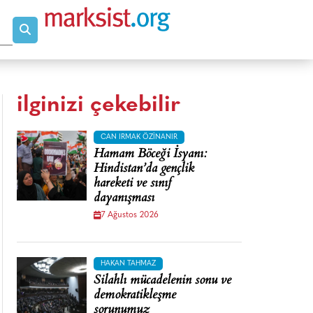
ilginizi çekebilir
CAN IRMAK ÖZINANIR
Hamam Böceği İsyanı:
Hindistan’da gençlik
hareketi ve sınıf
dayanışması
7 Ağustos 2026
HAKAN TAHMAZ
Silahlı mücadelenin sonu ve
demokratikleşme
sorunumuz