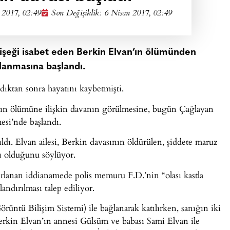
 2017, 02:49
Son Değişiklik: 6 Nisan 2017, 02:49
 fişeği isabet eden Berkin Elvan’ın ölümünden
lanmasına başlandı.
ıktan sonra hayatını kaybetmişti.
n’ın ölümüne ilişkin davanın görülmesine, bugün Çağlayan
si’nde başlandı.
dı. Elvan ailesi, Berkin davasının öldürülen, şiddete maruz
ı olduğunu söylüyor.
ırlanan iddianamede polis memuru F.D.’nin “olası kastla
dırılması talep ediliyor.
üntü Bilişim Sistemi) ile bağlanarak katılırken, sanığın iki
rkin Elvan’ın annesi Gülsüm ve babası Sami Elvan ile