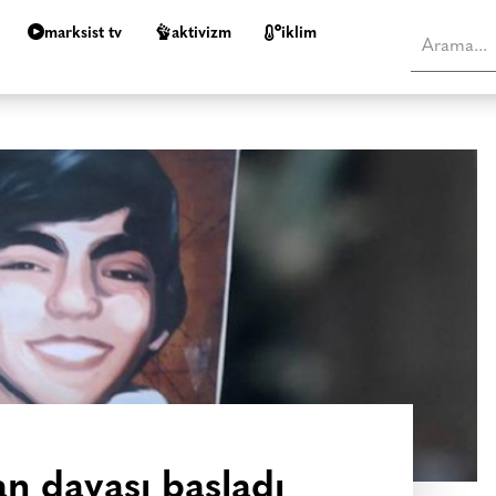
marksist tv
aktivizm
i̇klim
an davası başladı