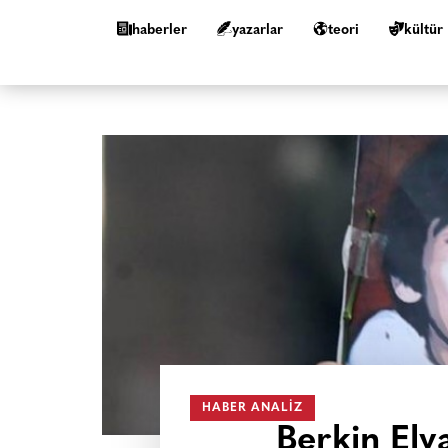
haberler
yazarlar
teori
kültür
HABER ANALIZ
Berkin Elv