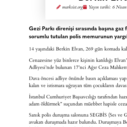
marksist.org
Yayın tarihi:
6 Nisan
Gezi Parkı direnişi sırasında başına gaz
sorumlu tutulan polis memurunun yargı
14 yaşındaki Berkin Elvan, 269 gün komada kald
Cenazesine yüz binlerce kişinin katıldığı Elva
Adliyesi’nde bulunan 17’nci Ağır Ceza Mahkeme
Dava öncesi adliye önünde basın açıklaması yapıl
kalan ve istismara uğrayan tüm çocukların davas
İstanbul Cumhuriyet Başsavcılığı tarafından haz
adam öldürmek” suçundan müebbet hapisle cezalan
Sanık polis duruşma salonuna SEGBİS (Ses ve Gör
avukatı duruşmada hazır bulundu. Duruşmaya Be