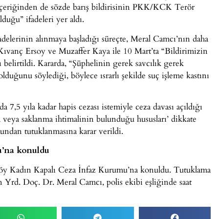
ri içeriğinden de sözde barış bildirisinin PKK/KCK Terör
uğu” ifadeleri yer aldı.
fadelerinin alınmaya başladığı süreçte, Meral Camcı’nın daha
ıvanç Ersoy ve Muzaffer Kaya ile 10 Mart’ta “Bildirimizin
ı belirtildi. Kararda, “Şüphelinin gerek savcılık gerek
duğunu söylediği, böylece ısrarlı şekilde suç işleme kastını
 7,5 yıla kadar hapis cezası istemiyle ceza davası açıldığı
a veya saklanma ihtimalinin bulunduğu hususları’ dikkate
undan tutuklanmasına karar verildi.
u’na konuldu
öy Kadın Kapalı Ceza İnfaz Kurumu’na konuldu. Tutuklama
n Yrd. Doç. Dr. Meral Camcı, polis ekibi eşliğinde saat