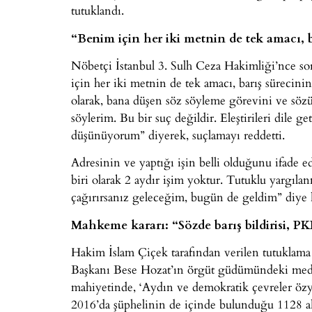
tutuklandı.
“Benim için her iki metnin de tek amacı, ba
Nöbetçi İstanbul 3. Sulh Ceza Hakimliği’nce s
için her iki metnin de tek amacı, barış sürecini
olarak, bana düşen söz söyleme görevini ve sö
söylerim. Bu bir suç değildir. Eleştirileri dile 
düşünüyorum” diyerek, suçlamayı reddetti.
Adresinin ve yaptığı işin belli olduğunu ifade 
biri olarak 2 aydır işim yoktur. Tutuklu yarg
çağırırsanız geleceğim, bugün de geldim” diye 
Mahkeme kararı: “Sözde barış bildirisi, 
Hakim İslam Çiçek tarafından verilen tutukl
Başkanı Bese Hozat’ın örgüt güdümündeki medya 
mahiyetinde, ‘Aydın ve demokratik çevreler özy
2016’da şüphelinin de içinde bulunduğu 1128 ak