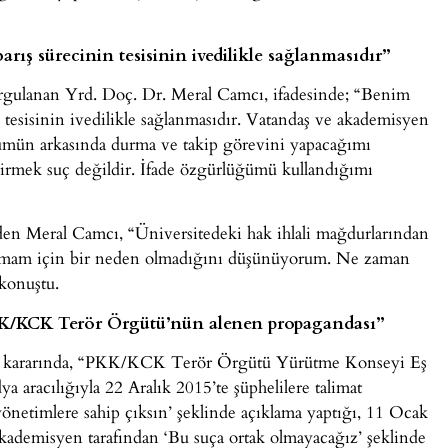
rış sürecinin tesisinin ivedilikle sağlanmasıdır”
orgulanan Yrd. Doç. Dr. Meral Camcı, ifadesinde; “Benim
n tesisinin ivedilikle sağlanmasıdır. Vatandaş ve akademisyen
zümün arkasında durma ve takip görevini yapacağımı
getirmek suç değildir. İfade özgürlüğümü kullandığımı
eden Meral Camcı, “Üniversitedeki hak ihlali mağdurlarından
ılanmam için bir neden olmadığını düşünüyorum. Ne zaman
konuştu.
PKK/KCK Terör Örgütü’nün alenen propagandası”
ama kararında, “PKK/KCK Terör Örgütü Yürütme Konseyi Eş
aracılığıyla 22 Aralık 2015’te şüphelilere talimat
önetimlere sahip çıksın’ şeklinde açıklama yaptığı, 11 Ocak
ademisyen tarafından ‘Bu suça ortak olmayacağız’ şeklinde