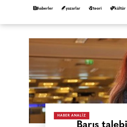
haberler
yazarlar
teori
kültür
HABER ANALIZ
Barış talebi