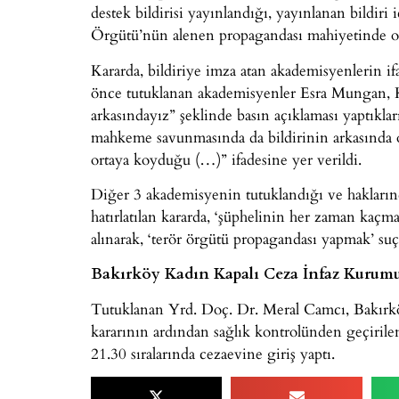
destek bildirisi yayınlandığı, yayınlanan bildi
Örgütü’nün alenen propagandası mahiyetinde old
Kararda, bildiriye imza atan akademisyenlerin i
önce tutuklanan akademisyenler Esra Mungan, K
arkasındayız” şeklinde basın açıklaması yaptıklar
mahkeme savunmasında da bildirinin arkasında ol
ortaya koyduğu (…)” ifadesine yer verildi.
Diğer 3 akademisyenin tutuklandığı ve haklarında
hatırlatılan kararda, ‘şüphelinin her zaman kaçm
alınarak, ‘terör örgütü propagandası yapmak’ suç
Bakırköy Kadın Kapalı Ceza İnfaz Kurum
Tutuklanan Yrd. Doç. Dr. Meral Camcı, Bakırk
kararının ardından sağlık kontrolünden geçirile
21.30 sıralarında cezaevine giriş yaptı.