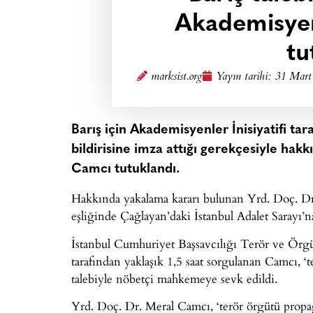
Akademisye
tu
marksist.org
Yayın tarihi:
31 Mart
Barış için Akademisyenler İnisiyatifi ta
bildirisine imza attığı gerekçesiyle hak
Camcı tutuklandı.
Hakkında yakalama kararı bulunan Yrd. Doç. D
eşliğinde Çağlayan’daki İstanbul Adalet Sarayı’na
İstanbul Cumhuriyet Başsavcılığı Terör ve Örg
tarafından yaklaşık 1,5 saat sorgulanan Camcı, 
talebiyle nöbetçi mahkemeye sevk edildi.
Yrd. Doç. Dr. Meral Camcı, ‘terör örgütü prop