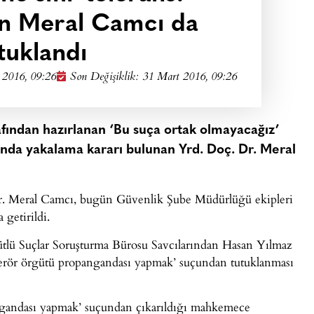
n Meral Camcı da
tuklandı
 2016, 09:26
Son Değişiklik: 31 Mart 2016, 09:26
rafından hazırlanan ‘Bu suça ortak olmayacağız’
kında yakalama kararı bulunan Yrd. Doç. Dr. Meral
r. Meral Camcı, bugün Güvenlik Şube Müdürlüğü ekipleri
 getirildi.
ütlü Suçlar Soruşturma Bürosu Savcılarından Hasan Yılmaz
‘terör örgütü propangandası yapmak’ suçundan tutuklanması
agandası yapmak’ suçundan çıkarıldığı mahkemece