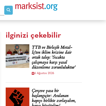
ilginizi çekebilir
TTB ve Birleşik Metal-
İş'ten iklim krizine dair
ortak talep: 'Sıcakta
çalışmaya karşı yasal
düzenleme zorunluluktur'
6 Ağustos 2026
Çerçeve yasa bir
başlangıçtır: Aralanan
kapıyı birlikte zorlayalım,