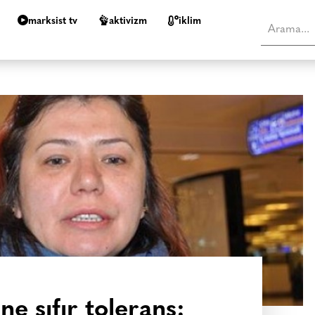
marksist tv
aktivizm
i̇klim
ne sıfır tolerans: