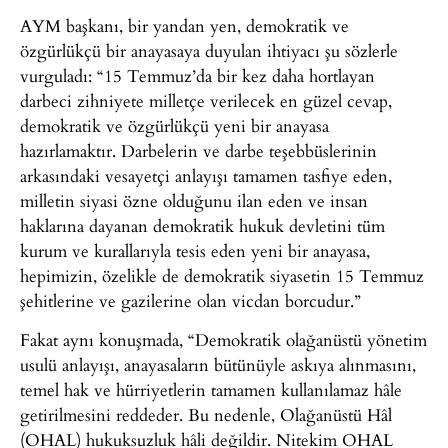
AYM başkanı, bir yandan yen, demokratik ve
özgürlükçü bir anayasaya duyulan ihtiyacı şu sözlerle
vurguladı: “15 Temmuz’da bir kez daha hortlayan
darbeci zihniyete milletçe verilecek en güzel cevap,
demokratik ve özgürlükçü yeni bir anayasa
hazırlamaktır. Darbelerin ve darbe teşebbüslerinin
arkasındaki vesayetçi anlayışı tamamen tasfiye eden,
milletin siyasi özne olduğunu ilan eden ve insan
haklarına dayanan demokratik hukuk devletini tüm
kurum ve kurallarıyla tesis eden yeni bir anayasa,
hepimizin, özelikle de demokratik siyasetin 15 Temmuz
şehitlerine ve gazilerine olan vicdan borcudur.”
Fakat aynı konuşmada, “Demokratik olağanüstü yönetim
usulü anlayışı, anayasaların bütünüyle askıya alınmasını,
temel hak ve hürriyetlerin tamamen kullanılamaz hâle
getirilmesini reddeder. Bu nedenle, Olağanüstü Hâl
(OHAL) hukuksuzluk hâli değildir. Nitekim OHAL