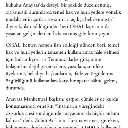
hukuku Anayasa’da detaylı bir şekilde düzenlenmiş,
olağanüstü durumlarda temel hak ve hürriyetlere yönelik
müdahalenin şartları ve sınırları açıkça belirlenmiştir”
diyerek, ilan edildiğinden beri OHAL kapsamında
yaşanan gelişmelerden habersizmiş gibi konuşuyor.
OHAL, hemen hemen ilan edildiği günden beri, temel
hak ve hürriyetlerin tamamen kullanılamaz hâle gelmesi
için kullanılıyor. 15 Temmuz darbe girişimine
bulaşanlara değil gazetecilere, yazarlara, sendika
üyelerine, belediye başkanlarına, ifade ve örgütlenme
özgürlüğünü kullananlara karşı bir aparat hâline gelmiş
durumda.
Anayasa Mahkemesi Başkanı çarpıcı cümleler de kurdu
konuşmasında, örneğin “İnsanların yüreğindeki
özgürlük ateşi söndüğünde anayasanın da hiçbir anlamı
kalmaz” dedi. Zühtü Arslan’ın farkına vermesi gereken,
hükümetin elinde itfaiye hortumuyla OHAL’i kullanarak