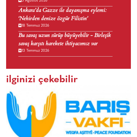
5 Ağustos 2026
Ankara’da Gazze ile dayanışma eylemi:
‘Nehirden denize özgür Filistin’
18 Temmuz 2026
Bu savaş uzun sürüp büyüyebilir - Birleşik
savaş karşıtı harekete ihtiyacımız var
13 Temmuz 2026
ilginizi çekebilir