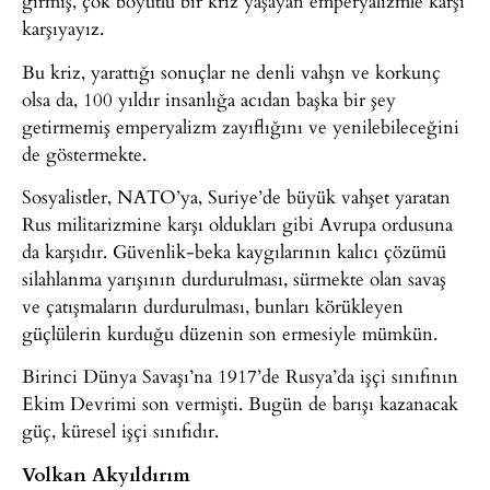
girmiş, çok boyutlu bir kriz yaşayan emperyalizmle karşı
karşıyayız.
Bu kriz, yarattığı sonuçlar ne denli vahşn ve korkunç
olsa da, 100 yıldır insanlığa acıdan başka bir şey
getirmemiş emperyalizm zayıflığını ve yenilebileceğini
de göstermekte.
Sosyalistler, NATO’ya, Suriye’de büyük vahşet yaratan
Rus militarizmine karşı oldukları gibi Avrupa ordusuna
da karşıdır. Güvenlik-beka kaygılarının kalıcı çözümü
silahlanma yarışının durdurulması, sürmekte olan savaş
ve çatışmaların durdurulması, bunları körükleyen
güçlülerin kurduğu düzenin son ermesiyle mümkün.
Birinci Dünya Savaşı’na 1917’de Rusya’da işçi sınıfının
Ekim Devrimi son vermişti. Bugün de barışı kazanacak
güç, küresel işçi sınıfıdır.
Volkan Akyıldırım