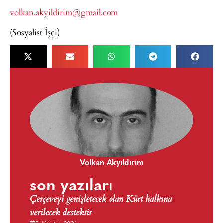
volkan.akyildirim@gmail.com
(Sosyalist İşçi)
Volkan Akyıldırım
son yazıları
Çerçeveyi genişletecek olan Kürt halkına
verilecek destektir