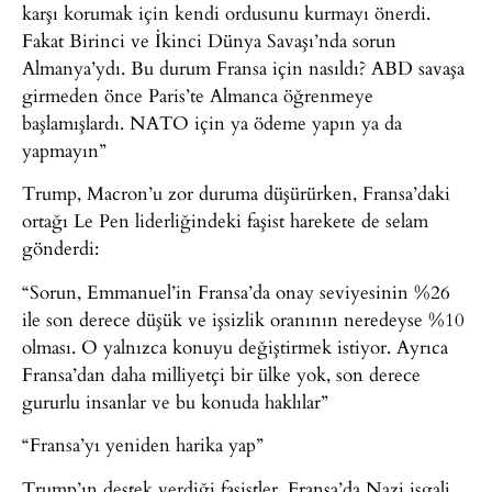
karşı korumak için kendi ordusunu kurmayı önerdi.
Fakat Birinci ve İkinci Dünya Savaşı’nda sorun
Almanya’ydı. Bu durum Fransa için nasıldı? ABD savaşa
girmeden önce Paris’te Almanca öğrenmeye
başlamışlardı. NATO için ya ödeme yapın ya da
yapmayın”
Trump, Macron’u zor duruma düşürürken, Fransa’daki
ortağı Le Pen liderliğindeki faşist harekete de selam
gönderdi:
“Sorun, Emmanuel’in Fransa’da onay seviyesinin %26
ile son derece düşük ve işsizlik oranının neredeyse %10
olması. O yalnızca konuyu değiştirmek istiyor. Ayrıca
Fransa’dan daha milliyetçi bir ülke yok, son derece
gururlu insanlar ve bu konuda haklılar”
“Fransa’yı yeniden harika yap”
Trump’ın destek verdiği faşistler, Fransa’da Nazi işgali