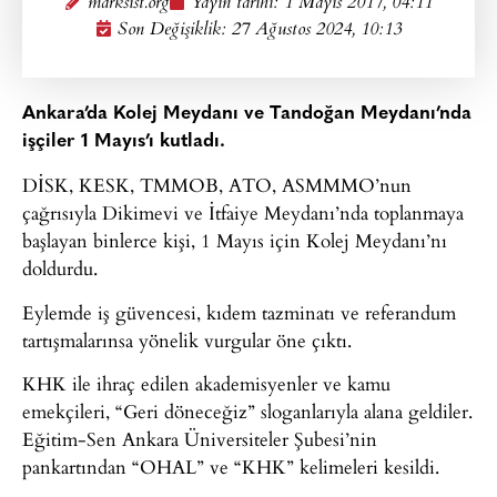
marksist.org
Yayın tarihi:
1 Mayıs 2017, 04:11
Son Değişiklik: 27 Ağustos 2024, 10:13
Ankara’da Kolej Meydanı ve Tandoğan Meydanı’nda
işçiler 1 Mayıs’ı kutladı.
DİSK, KESK, TMMOB, ATO, ASMMMO’nun
çağrısıyla Dikimevi ve İtfaiye Meydanı’nda toplanmaya
başlayan binlerce kişi, 1 Mayıs için Kolej Meydanı’nı
doldurdu.
Eylemde iş güvencesi, kıdem tazminatı ve referandum
tartışmalarınsa yönelik vurgular öne çıktı.
KHK ile ihraç edilen akademisyenler ve kamu
emekçileri, “Geri döneceğiz” sloganlarıyla alana geldiler.
Eğitim-Sen Ankara Üniversiteler Şubesi’nin
pankartından “OHAL” ve “KHK” kelimeleri kesildi.