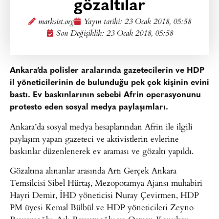
gözaltılar
marksist.org
Yayın tarihi:
23 Ocak 2018, 05:58
Son Değişiklik: 23 Ocak 2018, 05:58
Ankara’da polisler aralarında gazetecilerin ve HDP
il yöneticilerinin de bulunduğu pek çok kişinin evini
bastı. Ev baskınlarının sebebi Afrin operasyonunu
protesto eden sosyal medya paylaşımları.
Ankara’da sosyal medya hesaplarından Afrin ile ilgili
paylaşım yapan gazeteci ve aktivistlerin evlerine
baskınlar düzenlenerek ev araması ve gözaltı yapıldı.
Gözaltına alınanlar arasında Artı Gerçek Ankara
Temsilcisi Sibel Hürtaş, Mezopotamya Ajansı muhabiri
Hayri Demir, İHD yöneticisi Nuray Çevirmen, HDP
PM üyesi Kemal Bülbül ve HDP yöneticileri Zeyno