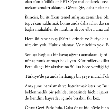
olan tüm kötülükler FETÖ’ye mal edilerek onyıll
mekanizmaları aklandı. Göreceğiz, daha neler ne
İkincisi, bu ittifakın temel anlaşma zeminleri o
topyekûn saldırmak konusunda daha rahat davra
başka muhalifler de nasibini alıyor elbet, ama as
Hem iki tane savaş (Kürt illerinde ve Suriye’d
nitekim yok. Hukuk olamaz. Ve nitekim yok. Ba
Sonuç: Boğucu bir hava; ağzını açmaktan, işini
nüfus; tutuklanmayı bekleyen Kürt milletvekille
Fethullahçı bir akrabasına 50 lira borç verdiği 
Türkiye’de şu anda herhangi bir şeye muhalif o
Ama şunu hatırlamak ve hatırlatmak isterim: Bu
beklenmedik bir şekilde, öncesinde hiçbir işaret
de kendini hayretler içinde bıraktı. İki kez.
Önce Gezi Parkı’nda. Daha önce hiç böyle bir 