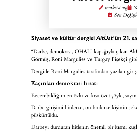
marksist.org
Y
Son Değişik
Siyaset ve kültür dergisi
AltÜst
‘ün 21. s
“Darbe, demokrasi, OHAL” kapağıyla çıkan AltÜs
Görmüş, Roni Margulies ve Turgay Fişekçi gibi i
Dergide Roni Margulies tarafından yazılan giriş 
Kaçırılan demokrasi fırsatı
Becerebildiğim en özlü ve kısa özet şöyle, sayın 
Darbe girişimi binlerce, on binlerce kişinin so
püskürtüldü.
Darbeyi durduran kitlenin önemli bir kısmı kuş