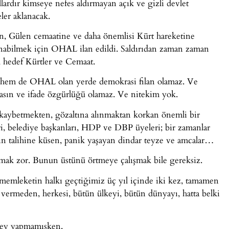
ardır kimseye nefes aldırmayan açık ve gizli devlet
ler aklanacak.
lan, Gülen cemaatine ve daha önemlisi Kürt hareketine
nabilmek için OHAL ilan edildi. Saldırıdan zaman zaman
ıl hedef Kürtler ve Cemaat.
e) hem de OHAL olan yerde demokrasi filan olamaz. Ve
sın ve ifade özgürlüğü olamaz. Ve nitekim yok.
 kaybetmekten, gözaltına alınmaktan korkan önemli bir
ri, belediye başkanları, HDP ve DBP üyeleri; bir zamanlar
için talihine küsen, panik yaşayan dindar teyze ve amcalar…
lmak zor. Bunun üstünü örtmeye çalışmak bile gereksiz.
 memleketin halkı geçtiğimiz üç yıl içinde iki kez, tamamen
 vermeden, herkesi, bütün ülkeyi, bütün dünyayı, hatta belki
şey yapmamışken.