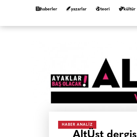
haberler
yazarlar
teori
kültür
HABER ANALIZ
AltÜst dergisi