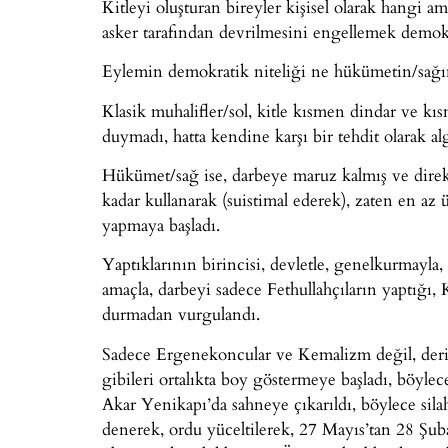
Kitleyi oluşturan bireyler kişisel olarak hangi a
asker tarafından devrilmesini engellemek demokr
Eylemin demokratik niteliği ne hükümetin/sağı
Klasik muhalifler/sol, kitle kısmen dindar ve kı
duymadı, hatta kendine karşı bir tehdit olarak alg
Hükümet/sağ ise, darbeye maruz kalmış ve dire
kadar kullanarak (suistimal ederek), zaten en az 
yapmaya başladı.
Yaptıklarının birincisi, devletle, genelkurmayla
amaçla, darbeyi sadece Fethullahçıların yaptığı,
durmadan vurgulandı.
Sadece Ergenekoncular ve Kemalizm değil, der
gibileri ortalıkta boy göstermeye başladı, böylec
Akar Yenikapı’da sahneye çıkarıldı, böylece silah
denerek, ordu yüceltilerek, 27 Mayıs’tan 28 Şub