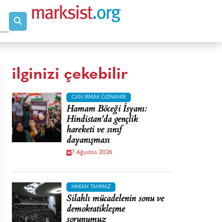
ilginizi çekebilir
CAN IRMAK ÖZINANIR
Hamam Böceği İsyanı:
Hindistan’da gençlik
hareketi ve sınıf
dayanışması
7 Ağustos 2026
HAKAN TAHMAZ
Silahlı mücadelenin sonu ve
demokratikleşme
sorunumuz