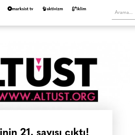
marksist tv
aktivizm
i̇klim
nin 21. sayısı çıktı!