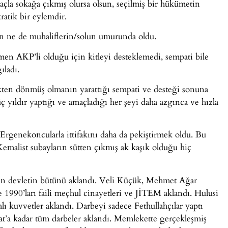
maçla sokağa çıkmış olursa olsun, seçilmiş bir hükümetin
atik bir eylemdir.
n ne de muhaliflerin/solun umurunda oldu.
smen AKP’li olduğu için kitleyi desteklemedi, sempati bile
ıladı.
kten dönmüş olmanın yarattığı sempati ve desteği sonuna
üç yıldır yaptığı ve amaçladığı her şeyi daha azgınca ve hızla
, Ergenekoncularla ittifakını daha da pekiştirmek oldu. Bu
 Kemalist subayların sütten çıkmış ak kaşık olduğu hiç
in devletin bütünü aklandı. Veli Küçük, Mehmet Ağar
e 1990’ları faili meçhul cinayetleri ve JİTEM aklandı. Hulusi
lı kuvvetler aklandı. Darbeyi sadece Fethullahçılar yaptı
at’a kadar tüm darbeler aklandı. Memlekette gerçekleşmiş