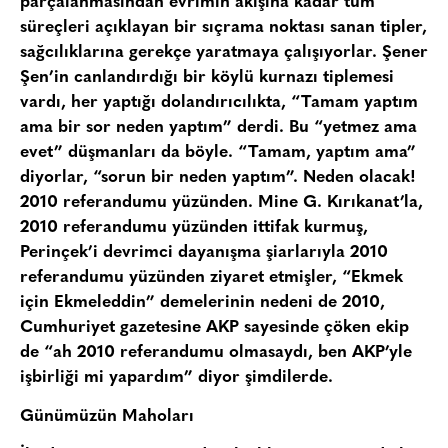
parçalanmasından evrimin akışına kadar tüm
süreçleri açıklayan bir sıçrama noktası sanan tipler,
sağcılıklarına gerekçe yaratmaya çalışıyorlar. Şener
Şen’in canlandırdığı bir köylü kurnazı tiplemesi
vardı, her yaptığı dolandırıcılıkta, “Tamam yaptım
ama bir sor neden yaptım” derdi. Bu “yetmez ama
evet” düşmanları da böyle. “Tamam, yaptım ama”
diyorlar, “sorun bir neden yaptım”. Neden olacak!
2010 referandumu yüzünden. Mine G. Kırıkanat’la,
2010 referandumu yüzünden ittifak kurmuş,
Perinçek’i devrimci dayanışma şiarlarıyla 2010
referandumu yüzünden ziyaret etmişler, “Ekmek
için Ekmeleddin” demelerinin nedeni de 2010,
Cumhuriyet gazetesine AKP sayesinde çöken ekip
de “ah 2010 referandumu olmasaydı, ben AKP’yle
işbirliği mi yapardım” diyor şimdilerde.
Günümüzün Mahoları