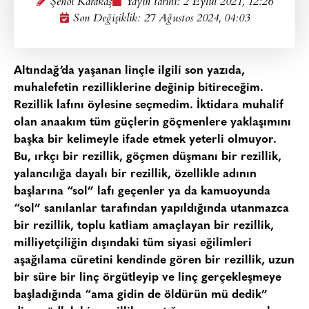
Şenol Karakaş
Yayın tarihi:
2 Eylül 2021, 12:26
Son Değişiklik: 27 Ağustos 2024, 04:03
Altındağ’da yaşanan linçle ilgili son yazıda,
muhalefetin rezilliklerine değinip bitireceğim.
Rezillik lafını öylesine seçmedim. İktidara muhalif
olan anaakım tüm güçlerin göçmenlere yaklaşımını
başka bir kelimeyle ifade etmek yeterli olmuyor.
Bu, ırkçı bir rezillik, göçmen düşmanı bir rezillik,
yalancılığa dayalı bir rezillik, özellikle adının
başlarına “sol” lafı geçenler ya da kamuoyunda
“sol” sanılanlar tarafından yapıldığında utanmazca
bir rezillik, toplu katliam amaçlayan bir rezillik,
milliyetçiliğin dışındaki tüm siyasi eğilimleri
aşağılama cüretini kendinde gören bir rezillik, uzun
bir süre bir linç örgütleyip ve linç gerçekleşmeye
başladığında “ama gidin de öldürün mü dedik”