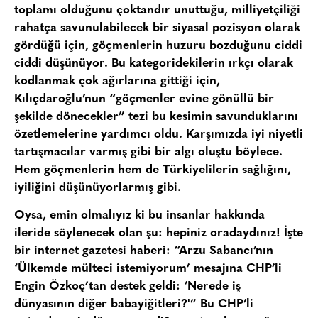
toplamı olduğunu çoktandır unuttuğu, milliyetçiliği
rahatça savunulabilecek bir siyasal pozisyon olarak
gördüğü için, göçmenlerin huzuru bozduğunu ciddi
ciddi düşünüyor. Bu kategoridekilerin ırkçı olarak
kodlanmak çok ağırlarına gittiği için,
Kılıçdaroğlu’nun “göçmenler evine gönüllü bir
şekilde dönecekler” tezi bu kesimin savunduklarını
özetlemelerine yardımcı oldu. Karşımızda iyi niyetli
tartışmacılar varmış gibi bir algı oluştu böylece.
Hem göçmenlerin hem de Türkiyelilerin sağlığını,
iyiliğini düşünüyorlarmış gibi.
Oysa, emin olmalıyız ki bu insanlar hakkında
ileride söylenecek olan şu: hepiniz oradaydınız! İşte
bir internet gazetesi haberi: “Arzu Sabancı’nın
‘Ülkemde mülteci istemiyorum’ mesajına CHP’li
Engin Özkoç’tan destek geldi: ‘Nerede iş
dünyasının diğer babayiğitleri?'” Bu CHP’li