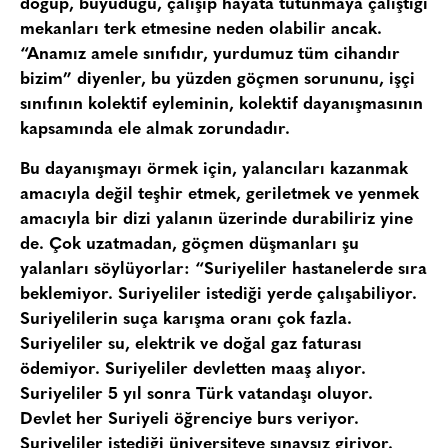
doğup, büyüdüğü, çalışıp hayata tutunmaya çalıştığı
mekanları terk etmesine neden olabilir ancak.
“Anamız amele sınıfıdır, yurdumuz tüm cihandır
bizim” diyenler, bu yüzden göçmen sorununu, işçi
sınıfının kolektif eyleminin, kolektif dayanışmasının
kapsamında ele almak zorundadır.
Bu dayanışmayı örmek için, yalancıları kazanmak
amacıyla değil teşhir etmek, geriletmek ve yenmek
amacıyla bir dizi yalanın üzerinde durabiliriz yine
de. Çok uzatmadan, göçmen düşmanları şu
yalanları söylüyorlar: “Suriyeliler hastanelerde sıra
beklemiyor. Suriyeliler istediği yerde çalışabiliyor.
Suriyelilerin suça karışma oranı çok fazla.
Suriyeliler su, elektrik ve doğal gaz faturası
ödemiyor. Suriyeliler devletten maaş alıyor.
Suriyeliler 5 yıl sonra Türk vatandaşı oluyor.
Devlet her Suriyeli öğrenciye burs veriyor.
Suriyeliler istediği üniversiteye sınavsız giriyor.