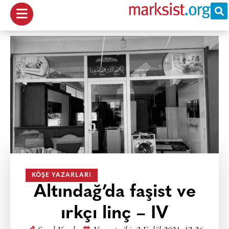
KÖŞE YAZARLARI
Altındağ’da faşist ve
ırkçı linç – IV