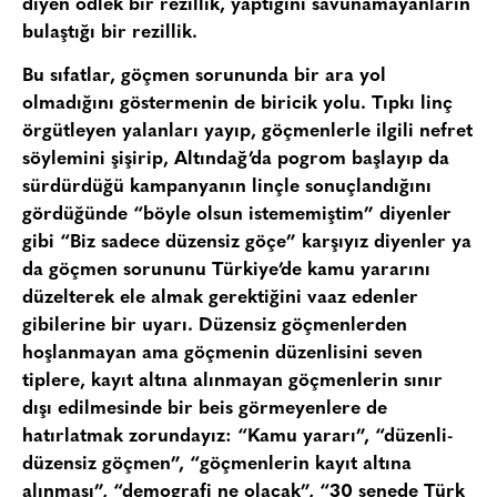
diyen ödlek bir rezillik, yaptığını savunamayanların
bulaştığı bir rezillik.
Bu sıfatlar, göçmen sorununda bir ara yol
olmadığını göstermenin de biricik yolu. Tıpkı linç
örgütleyen yalanları yayıp, göçmenlerle ilgili nefret
söylemini şişirip, Altındağ’da pogrom başlayıp da
sürdürdüğü kampanyanın linçle sonuçlandığını
gördüğünde “böyle olsun istememiştim” diyenler
gibi “Biz sadece düzensiz göçe” karşıyız diyenler ya
da göçmen sorununu Türkiye’de kamu yararını
düzelterek ele almak gerektiğini vaaz edenler
gibilerine bir uyarı. Düzensiz göçmenlerden
hoşlanmayan ama göçmenin düzenlisini seven
tiplere, kayıt altına alınmayan göçmenlerin sınır
dışı edilmesinde bir beis görmeyenlere de
hatırlatmak zorundayız: “Kamu yararı”, “düzenli-
düzensiz göçmen”, “göçmenlerin kayıt altına
alınması”, “demografi ne olacak”, “30 senede Türk