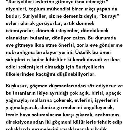
“Suriyelileri evlerine gitmeye ikna edeceğiz”
diyenleri, toplum mühendisi birer ırkçı yapan da
budur, Suriyeliler, siz ne derseniz deyin, “burayı”
evleri olarak görüyorlar, artık dönmek
istemiyorlar, dönmek isteyenler, dönebilecek
olanakları bulanlar, dönüyor zaten. Bu durumda
eve gitmeye ikna etme önerisi, zorla eve gönderme
nobranlığına bırakıyor yerini. Üstelik bu öneri
sahipleri o kadar kibirliler ki kendi davudi ve ikna
edici seslenişleri olmadığı için Suriyelilerin
ülkelerinden kaçtığını düşünebiliyorlar.
Kuşkusuz, göçmen düşmanlarından söz ediyoruz ve
bu insanların ikiye ayrıldığı çok açık, birisi, apaçık
yağmayla, mallarına çökerek, evlerini, işyerlerini
yağmalayarak, denize girmelerini engelleyerek,
temiz hava solumalarına karşı çıkarak, arabasının
direksiyonundan iki göçmeni küfürlerle tehdit edip
sokaklarda gezmelerini yasaklayarak ırkçılık