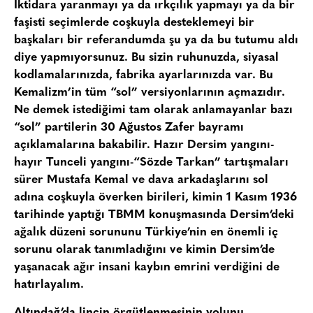
İktidara yaranmayı ya da ırkçılık yapmayı ya da bir
faşisti seçimlerde coşkuyla desteklemeyi bir
başkaları bir referandumda şu ya da bu tutumu aldı
diye yapmıyorsunuz. Bu sizin ruhunuzda, siyasal
kodlamalarınızda, fabrika ayarlarınızda var. Bu
Kemalizm’in tüm “sol” versiyonlarının açmazıdır.
Ne demek istediğimi tam olarak anlamayanlar bazı
“sol” partilerin 30 Ağustos Zafer bayramı
açıklamalarına bakabilir. Hazır Dersim yangını-
hayır Tunceli yangını-“Sözde Tarkan” tartışmaları
sürer Mustafa Kemal ve dava arkadaşlarını sol
adına coşkuyla överken birileri, kimin 1 Kasım 1936
tarihinde yaptığı TBMM konuşmasında Dersim’deki
ağalık düzeni sorununu Türkiye’nin en önemli iç
sorunu olarak tanımladığını ve kimin Dersim’de
yaşanacak ağır insani kaybın emrini verdiğini de
hatırlayalım.
Altındağ’da linçin örgütlenmesinin yolunu