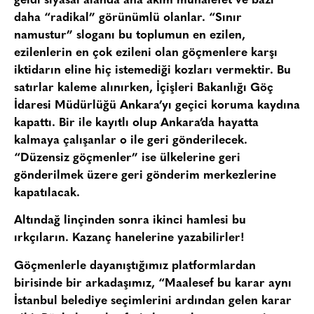
geldi siyasal alanda ana akım muhalefet ve bazı
daha “radikal” görünümlü olanlar. “Sınır
namustur” sloganı bu toplumun en ezilen,
ezilenlerin en çok ezileni olan göçmenlere karşı
iktidarın eline hiç istemediği kozları vermektir. Bu
satırlar kaleme alınırken, İçişleri Bakanlığı Göç
İdaresi Müdürlüğü Ankara’yı geçici koruma kaydına
kapattı. Bir ile kayıtlı olup Ankara’da hayatta
kalmaya çalışanlar o ile geri gönderilecek.
“Düzensiz göçmenler” ise ülkelerine geri
gönderilmek üzere geri gönderim merkezlerine
kapatılacak.
Altındağ linçinden sonra ikinci hamlesi bu
ırkçıların. Kazanç hanelerine yazabilirler!
Göçmenlerle dayanıştığımız platformlardan
birisinde bir arkadaşımız, “Maalesef bu karar aynı
İstanbul belediye seçimlerini ardından gelen karar