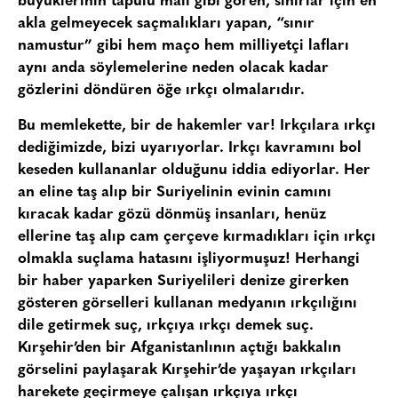
büyüklerinin tapulu malı gibi gören, sınırlar için en
akla gelmeyecek saçmalıkları yapan, “sınır
namustur” gibi hem maço hem milliyetçi lafları
aynı anda söylemelerine neden olacak kadar
gözlerini döndüren öğe ırkçı olmalarıdır.
Bu memlekette, bir de hakemler var! Irkçılara ırkçı
dediğimizde, bizi uyarıyorlar. Irkçı kavramını bol
keseden kullananlar olduğunu iddia ediyorlar. Her
an eline taş alıp bir Suriyelinin evinin camını
kıracak kadar gözü dönmüş insanları, henüz
ellerine taş alıp cam çerçeve kırmadıkları için ırkçı
olmakla suçlama hatasını işliyormuşuz! Herhangi
bir haber yaparken Suriyelileri denize girerken
gösteren görselleri kullanan medyanın ırkçılığını
dile getirmek suç, ırkçıya ırkçı demek suç.
Kırşehir’den bir Afganistanlının açtığı bakkalın
görselini paylaşarak Kırşehir’de yaşayan ırkçıları
harekete geçirmeye çalışan ırkçıya ırkçı