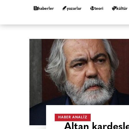
haberler
yazarlar
teori
kültür
HABER ANALIZ
Altan kardeşl