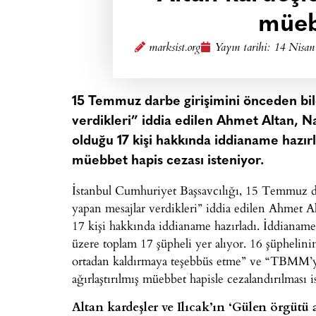
müeb
marksist.org
Yayın tarihi:
14 Nisan
15 Temmuz darbe girişimini önceden bil
verdikleri” iddia edilen Ahmet Altan, Na
olduğu 17 kişi hakkında iddianame hazırl
müebbet hapis cezası isteniyor.
İstanbul Cumhuriyet Başsavcılığı, 15 Temmuz da
yapan mesajlar verdikleri” iddia edilen Ahmet A
17 kişi hakkında iddianame hazırladı. İddianamede 
üzere toplam 17 şüpheli yer alıyor. 16 şüphelin
ortadan kaldırmaya teşebbüs etme” ve “TBMM’yi
ağırlaştırılmış müebbet hapisle cezalandırılması i
Altan kardeşler ve Ilıcak’ın ‘Gülen örgütü ad