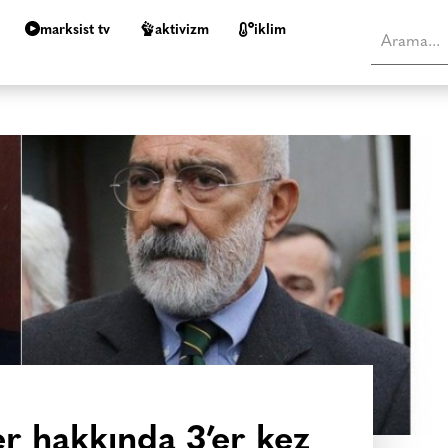
marksist tv
aktivizm
i̇klim
er hakkında 3’er kez