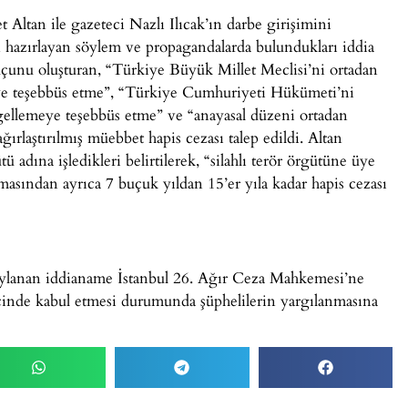
ltan ile gazeteci Nazlı Ilıcak’ın darbe girişimini
 hazırlayan söylem ve propagandalarda bulundukları iddia
uçunu oluşturan, “Türkiye Büyük Millet Meclisi’ni ortadan
ye teşebbüs etme”, “Türkiye Cumhuriyeti Hükümeti’ni
ellemeye teşebbüs etme” ve “anayasal düzeni ortadan
ırlaştırılmış müebbet hapis cezası talep edildi. Altan
 adına işledikleri belirtilerek, “silahlı terör örgütüne üye
masından ayrıca 7 buçuk yıldan 15’er yıla kadar hapis cezası
naylanan iddianame İstanbul 26. Ağır Ceza Mahkemesi’ne
nde kabul etmesi durumunda şüphelilerin yargılanmasına