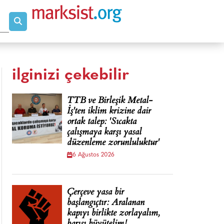
ilginizi çekebilir
TTB ve Birleşik Metal-
İş'ten iklim krizine dair
ortak talep: 'Sıcakta
çalışmaya karşı yasal
düzenleme zorunluluktur'
6 Ağustos 2026
Çerçeve yasa bir
başlangıçtır: Aralanan
kapıyı birlikte zorlayalım,