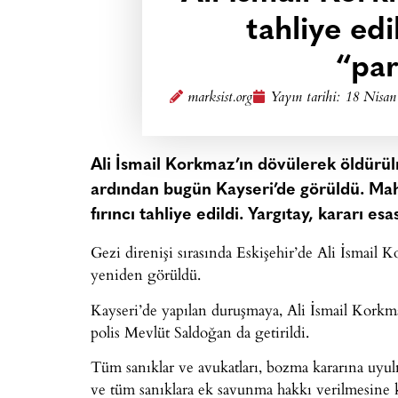
tahliye edi
“par
marksist.org
Yayın tarihi:
18 Nisan
Ali İsmail Korkmaz’ın dövülerek öldürülm
ardından bugün Kayseri’de görüldü. Mah
fırıncı tahliye edildi. Yargıtay, kararı e
Gezi direnişi sırasında Eskişehir’de Ali İsmail
yeniden görüldü.
Kayseri’de yapılan duruşmaya, Ali İsmail Korkma
polis Mevlüt Saldoğan da getirildi.
Tüm sanıklar ve avukatları, bozma kararına uyul
ve tüm sanıklara ek savunma hakkı verilmesine k