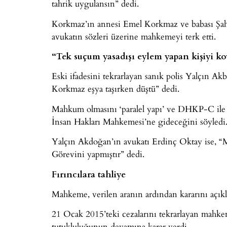
tahrik uygulansın” dedi.
Korkmaz’ın annesi Emel Korkmaz ve babası Şah
avukatın sözleri üzerine mahkemeyi terk etti.
“Tek suçum yasadışı eylem yapan kişiyi k
Eski ifadesini tekrarlayan sanık polis Yalçın Ak
Korkmaz eşya taşırken düştü” dedi.
Mahkum olmasını ‘paralel yapı’ ve DHKP-C ile 
İnsan Hakları Mahkemesi’ne gideceğini söyledi
Yalçın Akdoğan’ın avukatı Erdinç Oktay ise, “M
Görevini yapmıştır” dedi.
Fırıncılara tahliye
Mahkeme, verilen aranın ardından kararını açıkl
21 Ocak 2015’teki cezalarını tekrarlayan mahke
tutukluluğunun devamına karar verdi.