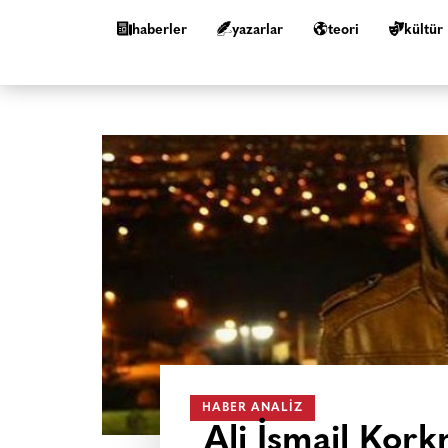
haberler
yazarlar
teori
kültür
HABER ANALIZ
Ali İsmail Kork