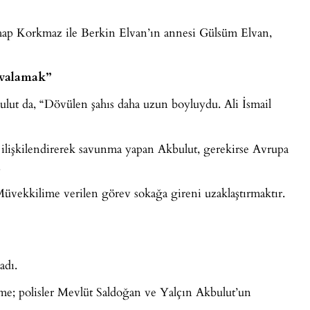
ap Korkmaz ile Berkin Elvan’ın annesi Gülsüm Elvan,
ovalamak”
bulut da, “Dövülen şahıs daha uzun boyluydu. Ali İsmail
ilişkilendirerek savunma yapan Akbulut, gerekirse Avrupa
.
üvekkilime verilen görev sokağa gireni uzaklaştırmaktır.
adı.
me; polisler Mevlüt Saldoğan ve Yalçın Akbulut’un