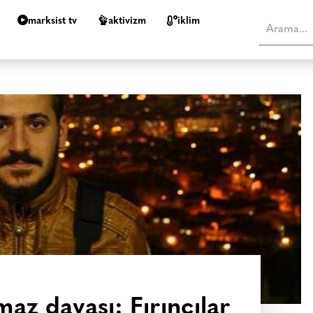
marksist tv
aktivizm
i̇klim
maz davası: Fırıncılar