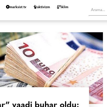
marksist tv
aktivizm
i̇klim
ar” vaadi buhar oldu: