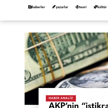
haberler
yazarlar
teori
kültür
HABER ANALIZ
AKP’nin “istikr