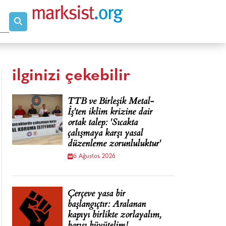
ilginizi çekebilir
TTB ve Birleşik Metal-
İş'ten iklim krizine dair
ortak talep: 'Sıcakta
çalışmaya karşı yasal
düzenleme zorunluluktur'
6 Ağustos 2026
Çerçeve yasa bir
başlangıçtır: Aralanan
kapıyı birlikte zorlayalım,