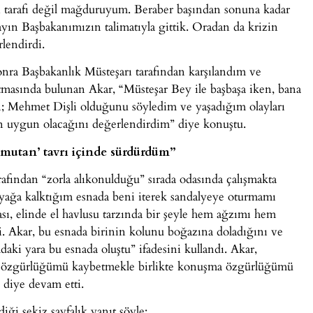
tarafı değil mağduruyum. Beraber başından sonuna kadar
ayın Başbakanımızın talimatıyla gittik. Oradan da krizin
rlendirdi.
ra Başbakanlık Müsteşarı tarafından karşılandım ve
tmasında bulunan Akar, “Müsteşar Bey ile başbaşa iken, bana
; Mehmet Dişli olduğunu söyledim ve yaşadığım olayları
ın uygun olacağını değerlendirdim” diye konuştu.
utan’ tavrı içinde sürdürdüm”
arafından “zorla alıkonulduğu” sırada odasında çalışmakta
 ayağa kalktığım esnada beni iterek sandalyeye oturmamı
ası, elinde el havlusu tarzında bir şeyle hem ağzımı hem
. Akar, bu esnada birinin kolunu boğazına doladığını ve
ki yara bu esnada oluştu” ifadesini kullandı. Akar,
et özgürlüğümü kaybetmekle birlikte konuşma özgürlüğümü
 diye devam etti.
iği sekiz sayfalık yanıt şöyle: