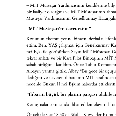
– MİT Müsteşar Yardımcısının kendilerine bilg
bir faaliyet olacağını ve MİT Müsteşarının alın
Müsteşar Yardımcısının Genelkurmay Karargâhın
“MİT Müsteşarı’nı davet ettim”
Konunun ehemmiyetine binaen, derhal telefonl
ettim. Ben, YAŞ çalışması için Genelkurmay K
nci Bşk. ile görüşürken Sayın MİT Müsteşarı Ge
tekrar anlattı ve bir Kara Pilot Binbaşının MİT
sabah birliğime katıldım. Önce Tabur Komutanı
Albayın yanma gittik. Albay “Bu gece bir uçuşu
dediğini ve ilaveten ihbarcının MİT tarafından t
nedenle Gnkur. II nci Bşk.m haberdar ettiklerini
“İhbarın büyük bir planın parçası olabilec
Konuşmalar sonrasında ihbar edilen olayın daha b
Öncelikle saat 18.30’da Silahlı Kuvvetler Kom