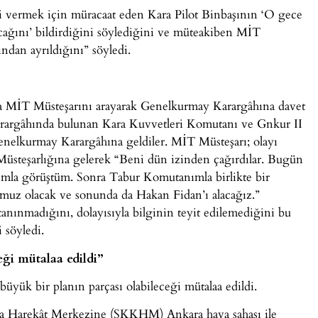
i vermek için müracaat eden Kara Pilot Binbaşının ‘O gece
acağını’ bildirdiğini söylediğini ve müteakiben MİT
dan ayrıldığını” söyledi.
a MİT Müsteşarını arayarak Genelkurmay Karargâhına davet
arargâhında bulunan Kara Kuvvetleri Komutanı ve Gnkur II
nelkurmay Karargâhına geldiler. MİT Müsteşarı; olayı
 Müsteşarlığına gelerek “Beni dün izinden çağırdılar. Bugün
mla görüştüm. Sonra Tabur Komutanımla birlikte bir
muz olacak ve sonunda da Hakan Fidan’ı alacağız.”
anınmadığını, dolayısıyla bilginin teyit edilemediğini bu
 söyledi.
eği mütalaa edildi”
üyük bir planın parçası olabileceği mütalaa edildi.
uta Harekât Merkezine (SKKHM) Ankara hava sahası ile