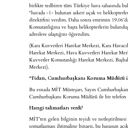
birlikte tedbiren tüm Türkiye hava sahasında bul
“havada -1- bulunan askeri uçak ve helikopterler
direktifini verdim. Daha sonra emrimin 19.06’
Komutanlığına ve başta helikopterlerin bulundu
adreslere ulaştığını öğrendim.
(Kara Kuvvetleri Harekat Merkezi, Kara Havacı
Harekat Merkezi, Hava Kuvvetleri Harekat Mer
Kuvvetler Komutanlığı Harekat Merkezi, Başba
Merkezi).
“Fidan, Cumhurbaşkanı Koruma Müdürü il
Bu esnada MİT Müsteşarı, Sayın Cumhurbaşkanın
Cumhurbaşkanı Koruma Müdürü ile bir telefon 
Hangi talimatları verdi?
MİT’ten gelen bilginin teyidi ve netleştirilmesi 
somutlaşması ihtimaline binaen, bu hususun açı