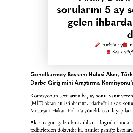
sorularını 5 ay 
gelen ihbarda
d
marksist.org
Ya
Son Değişi
Genelkurmay Başkanı Hulusi Akar, Tür
Darbe Girişimini Araştırma Komisyonu’nu
Komisyonun sorularına beş ay sonra yanıt veren A
(MİT) aktarılan istihbaratta, “darbe”nin söz kon
Müsteşarı Hakan Fidan’a yönelik olarak yapılacağ
Akar, o gün gelen bir istihbarat doğrultusunda t
tedbirlerden dolayıdır ki, hainler paniğe kapıla