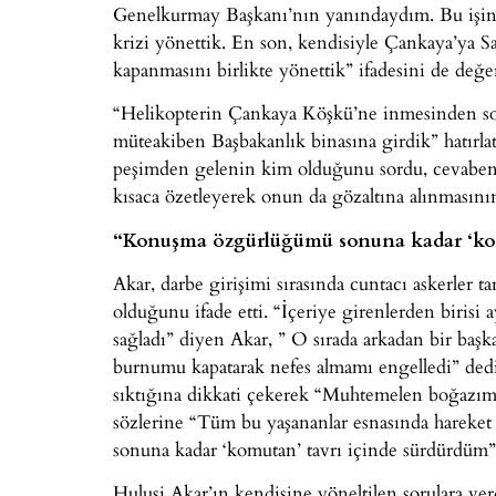
Genelkurmay Başkanı’nın yanındaydım. Bu işin 
krizi yönettik. En son, kendisiyle Çankaya’ya S
kapanmasını birlikte yönettik” ifadesini de değe
“Helikopterin Çankaya Köşkü’ne inmesinden son
müteakiben Başbakanlık binasına girdik” hatırla
peşimden gelenin kim olduğunu sordu, cevaben
kısaca özetleyerek onun da gözaltına alınmasın
“Konuşma özgürlüğümü sonuna kadar ‘kom
Akar, darbe girişimi sırasında cuntacı askerler t
olduğunu ifade etti. “İçeriye girenlerden birisi
sağladı” diyen Akar, ” O sırada arkadan bir başk
burnumu kapatarak nefes almamı engelledi” dedi
sıktığına dikkati çekerek “Muhtemelen boğazımda
sözlerine “Tüm bu yaşananlar esnasında harek
sonuna kadar ‘komutan’ tavrı içinde sürdürdüm”
Hulusi Akar’ın kendisine yöneltilen sorulara verd