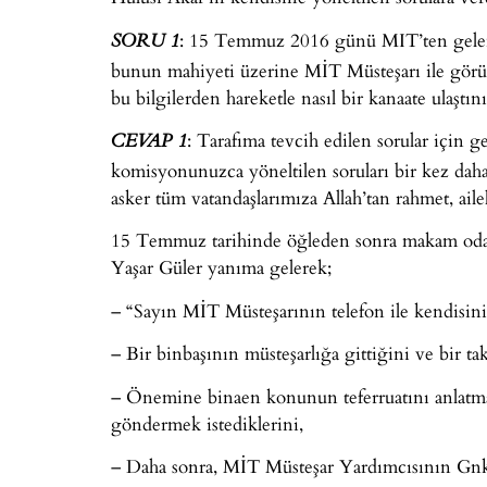
: 15 Temmuz 2016 günü MIT’ten gelen i
SORU 1
bunun mahiyeti üzerine MİT Müsteşarı ile görü
bu bilgilerden hareketle nasıl bir kanaate ulaştı
: Tarafıma tevcih edilen sorular için g
CEVAP 1
komisyonunuzca yöneltilen soruları bir kez daha a
asker tüm vatandaşlarımıza Allah’tan rahmet, ailel
15 Temmuz tarihinde öğleden sonra makam odas
Yaşar Güler yanıma gelerek;
– “Sayın MİT Müsteşarının telefon ile kendisini
– Bir binbaşının müsteşarlığa gittiğini ve bir ta
– Önemine binaen konunun teferruatını anlatm
göndermek istediklerini,
– Daha sonra, MİT Müsteşar Yardımcısının Gnk