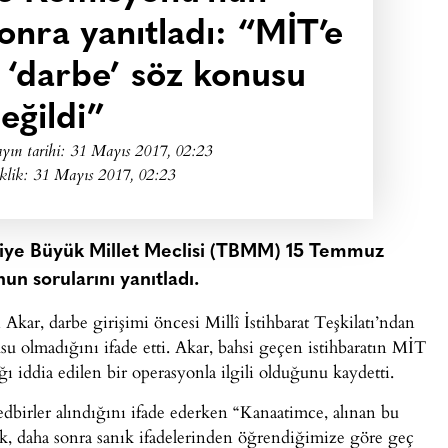
sonra yanıtladı: “MİT’e
 ‘darbe’ söz konusu
eğildi”
yın tarihi:
31 Mayıs 2017, 02:23
klik: 31 Mayıs 2017, 02:23
kiye Büyük Millet Meclisi (TBMM) 15 Temmuz
n sorularını yanıtladı.
kar, darbe girişimi öncesi Millî İstihbarat Teşkilatı’ndan
usu olmadığını ifade etti. Akar, bahsi geçen istihbaratın MİT
ı iddia edilen bir operasyonla ilgili olduğunu kaydetti.
edbirler alındığını ifade ederken “Kanaatimce, alınan bu
rak, daha sonra sanık ifadelerinden öğrendiğimize göre geç