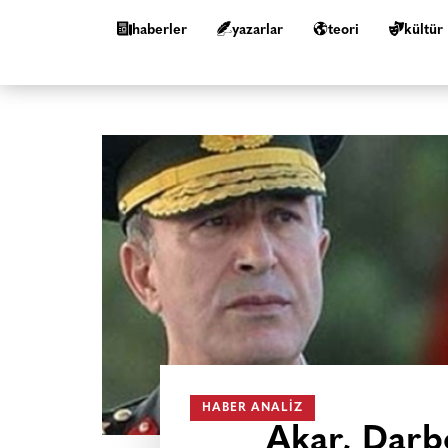
haberler
yazarlar
teori
kültür
HABER ANALIZ
Akar, Darb