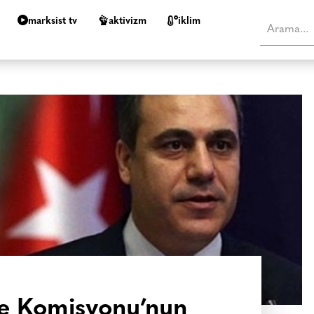
marksist tv
aktivizm
i̇klim
e Komisyonu’nun