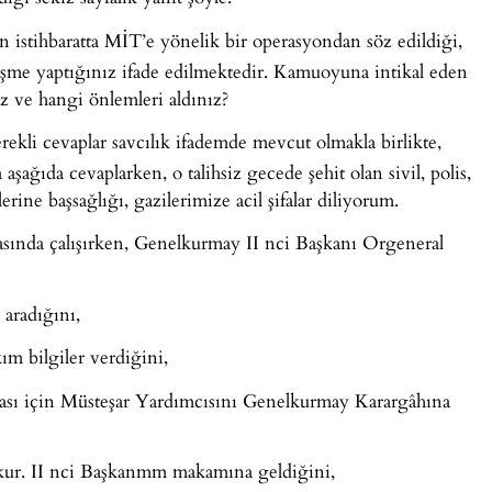
stihbaratta MİT’e yönelik bir operasyondan söz edildiği,
şme yaptığınız ifade edilmektedir. Kamuoyuna intikal eden
nız ve hangi önlemleri aldınız?
erekli cevaplar savcılık ifademde mevcut olmakla birlikte,
şağıda cevaplarken, o talihsiz gecede şehit olan sivil, polis,
erine başsağlığı, gazilerimize acil şifalar diliyorum.
ında çalışırken, Genelkurmay II nci Başkanı Orgeneral
 aradığını,
kım bilgiler verdiğini,
ası için Müsteşar Yardımcısını Genelkurmay Karargâhına
ur. II nci Başkanmm makamına geldiğini,