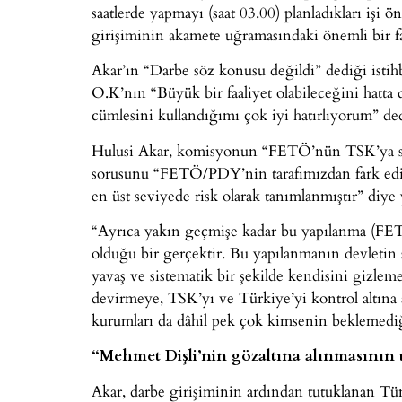
saatlerde yapmayı (saat 03.00) planladıkları işi 
girişiminin akamete uğramasındaki önemli bir fa
Akar’ın “Darbe söz konusu değildi” dediği istihb
O.K’nın “Büyük bir faaliyet olabileceğini hatta d
cümlesini kullandığımı çok iyi hatırlıyorum” dedi
Hulusi Akar, komisyonun “FETÖ’nün TSK’ya sızm
sorusunu “FETÖ/PDY’nin tarafımızdan fark edilm
en üst seviyede risk olarak tanımlanmıştır” diye y
“Ayrıca yakın geçmişe kadar bu yapılanma (FE
olduğu bir gerçektir. Bu yapılanmanın devletin s
yavaş ve sistematik bir şekilde kendisini gizlemek
devirmeye, TSK’yı ve Türkiye’yi kontrol altına 
kurumları da dâhil pek çok kimsenin beklemedi
“Mehmet Dişli’nin gözaltına alınmasının 
Akar, darbe girişiminin ardından tutuklanan T