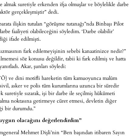
öne almak suretiyle erkenden ifşa olmuşlar ve böylelikle darbe
ktör gerçekleşmiştir” dedi.
arata ilişkin tutulan “görüşme tutanağı”nda Binbaşı Pilot
arbe faaliyeti olabileceğini söyledim. ‘Darbe olabilir’
ği ifade edilmişti.
asının fark edilemeyişinin sebebi kanaatinizce nedir?”
emesi söz konusu değildir, tabii ki fark edilmiş ve hatta
anıtladı. Akar, şunları söyledi:
TÖ) ve dini motifli hareketin tüm kamuoyunca malûm
ivil, asker ve polis tüm kurumlarına uzunca bir süredir
 suretiyle sızarak, işi bir darbe ile seçilmiş hükümeti
alma noktasına getirmeye cüret etmesi, devletin diğer
ği bir durumdu.”
uygun olacağını değerlendirdim”
ümgeneral Mehmet Dişli’nin “Ben başından itibaren Sayın