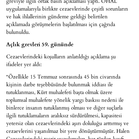
greviyle ilgili ortak basın açıklaması yaptı. OHAL
uygulamalarıyla birlikte cezaevlerinde çeşitli sorunların
ve hak ihlallerinin gündeme geldiği belirtilen
açıklamada görüşmelerin başlatılması için çağrıda
bulunuldu.
Açlık grevleri 59. gününde
Cezaevlerindeki koşulların anlatıldığı açıklama şu
ifadeler yer aldı:
“Özellikle 15 Temmuz sonrasında 45 bin civarında
kişinin darbe teşebbüsünde bulunmak iddiası ile
tutuklanması, Kürt muhalefeti başta olmak üzere
toplumsal muhalefete yönelik yargı baskısı nedeni ile
binlerce insanın tutuklanmış olması ve diğer suçlarla
ilgili tutuklamaların aralıksız sürdürülmesi, kapasitesi
yetersiz olan cezaevlerindeki aşırı doluluğu arttırmış ve
cezaevlerini yaşanılmaz bir yere dönüştürmüştür. Halen
Cezaevlerindeki tecrit uygulamaları, her türden keyfi