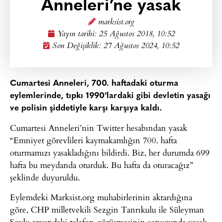
Anneleri’ne yasak
marksist.org
Yayın tarihi:
25 Ağustos 2018, 10:52
Son Değişiklik: 27 Ağustos 2024, 10:52
Cumartesi Anneleri, 700. haftadaki oturma
eylemlerinde, tıpkı 1990’lardaki gibi devletin yasağı
ve polisin şiddetiyle karşı karşıya kaldı.
Cumartesi Anneleri’nin Twitter hesabından yasak
“Emniyet görevlileri kaymakamlığın 700. hafta
oturmamızı yasakladığını bildirdi. Biz, her durumda 699
hafta bu meydanda oturduk. Bu hafta da oturacağız”
şeklinde duyuruldu.
Eylemdeki Marksist.org muhabirlerinin aktardığına
göre, CHP milletvekili Sezgin Tanrıkulu ile Süleyman
Soylu arasındaki telefon görüşmesinin sonucunda yasak