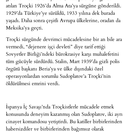
atılan Troçki 1926’da Alma Ata’ya sürgüne gönderildi.
1929’da Türkiye’ye sürüldü, 1933 yılına dek burada
yaşadı. Daha sonra çeşitli Avrupa ülkelerine, oradan da
Meksika’ya geçti.
Troçki sürgünde devrimci mücadelesine bir an bile ara
vermedi, “dejenere işçi devleti” diye tarif ettiği
Sovyetler Birliği’ndeki bürokrasiye karşı muhalefetini
tüm gücüyle sürdürdü. Stalin, Mart 1939’da gizli polis
örgütü başkanı Beria’ya ve ülke dışındaki özel
operasyonlardan sorumlu Sudoplatov’a Troçki’nin
öldürülmesi emrini verdi.
İspanya İç Savaşı’nda Troçkistlerle mücadele etmek
konusunda deneyim kazanmış olan Sudoplatov, iki ayrı
cinayet komandosu yetiştirdi. Bu katiller birbirlerinden
habersizdiler ve birbirlerinden bağımsız olarak