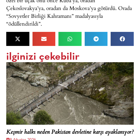
özel bir uçak onu önce Küba’ya, oradan
Çekoslovakya’ya, oradan da Moskova’ya götürdü. Orada
“Sovyetler Birliği Kahramanı” madalyasıyla
“ödüllendirildi”.
ilginizi çekebilir
Keşmir halkı neden Pakistan devletine karşı ayaklanıyor?
9 Ağustos 2026