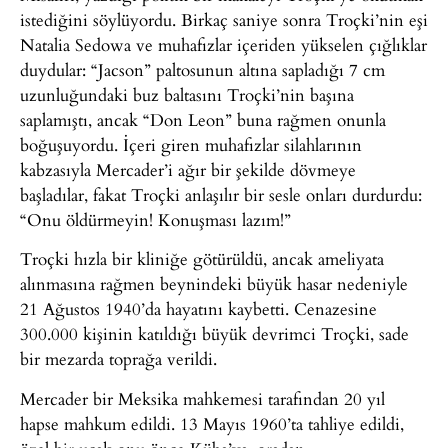
istediğini söylüyordu. Birkaç saniye sonra Troçki’nin eşi
Natalia Sedowa ve muhafızlar içeriden yükselen çığlıklar
duydular: “Jacson” paltosunun altına sapladığı 7 cm
uzunluğundaki buz baltasını Troçki’nin başına
saplamıştı, ancak “Don Leon” buna rağmen onunla
boğuşuyordu. İçeri giren muhafızlar silahlarının
kabzasıyla Mercader’i ağır bir şekilde dövmeye
başladılar, fakat Troçki anlaşılır bir sesle onları durdurdu:
“Onu öldürmeyin! Konuşması lazım!”
Troçki hızla bir kliniğe götürüldü, ancak ameliyata
alınmasına rağmen beynindeki büyük hasar nedeniyle
21 Ağustos 1940’da hayatını kaybetti. Cenazesine
300.000 kişinin katıldığı büyük devrimci Troçki, sade
bir mezarda toprağa verildi.
Mercader bir Meksika mahkemesi tarafından 20 yıl
hapse mahkum edildi. 13 Mayıs 1960’ta tahliye edildi,