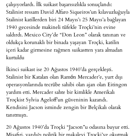
çalışıyorlardı. İlk suikast başarısızlıkla sonuçlandı:
Stalinist ressam David Alfaro Siqueiros’un kılavuzluğuyla
Stalinist katillerden biri 24 Mayıs’ı 25 Mayıs’a bağlayan
1940 gecesinde makineli tüfekle Troçki’nin evine
saldırdı. Mexico City’de “Don Leon” olarak tanınan ve
oldukça korunaklı bir binada yaşayan Troçki, katilin
içeri kadar girmesine rağmen suikastten yara almadan
kurtuldu
İkinci suikast ise 20 Ağustos 1940’da gerçekleşti.
Stalinist bir Katalan olan Ramón Mercader’e, yurt dışı
operasyonlarında tecrübe sahibi olan ajan olan Eitingon
yardım etti. Mercader sahte bir kimlikle Amerikalı
Troçkist Sylvia Ageloff’un güveninin kazandı.
Kendisini Jacson isminde zengin bir Belçikalı olarak
tanıtmıştı.
20 Ağustos 1940’da Troçki “Jacson”u odasına buyur etti.
Misafiri, yazdığı politik bir makaleyi Troçki’ye okutmak