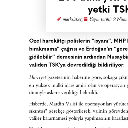
yetki TS
marksist.org
Yayın tarihi:
9 Nisan
Özel harekâtçı polislerin “isyanı”, MHP l
bırakmama” çağrısı ve Erdoğan’ın “gerek
gidilebilir” demesinin ardından Nusaybin
validen TSK’ya devredildiği bildiriliyor.
gazetesinin haberine göre, sokağa çıkm
Hürriyet
en yüksek mülki idare amiri olan ve operasyon y
tümüyle askere verildiği belirtildi.
Haberde, Mardin Valisi ile operasyonları yürüte
sıkıntısı” gerekçe gösterilerek, valinin görevd
valiler kararnamesi yoluyla yapılmasının kararlaştır