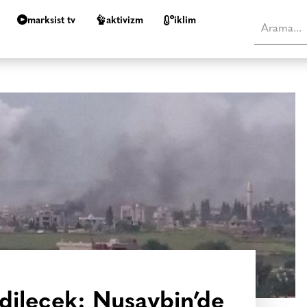
marksist tv
aktivizm
i̇klim
dilecek: Nusaybin’de