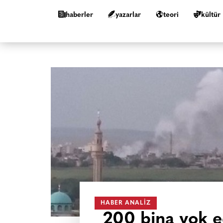
haberler
yazarlar
teori
kültür
HABER ANALIZ
200 bina yok e