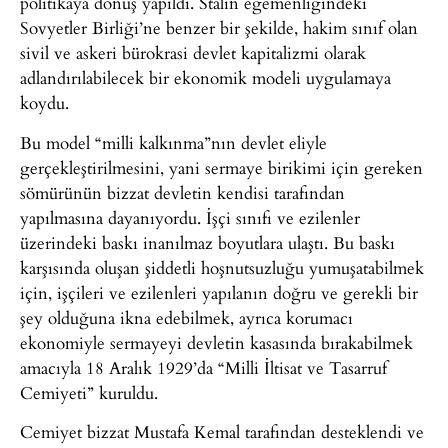
politikaya dönüş yapıldı. Stalin egemenliğindeki
Sovyetler Birliği’ne benzer bir şekilde, hakim sınıf olan
sivil ve askeri bürokrasi devlet kapitalizmi olarak
adlandırılabilecek bir ekonomik modeli uygulamaya
koydu.
Bu model “milli kalkınma”nın devlet eliyle
gerçekleştirilmesini, yani sermaye birikimi için gereken
sömürünün bizzat devletin kendisi tarafından
yapılmasına dayanıyordu. İşçi sınıfı ve ezilenler
üzerindeki baskı inanılmaz boyutlara ulaştı. Bu baskı
karşısında oluşan şiddetli hoşnutsuzluğu yumuşatabilmek
için, işçileri ve ezilenleri yapılanın doğru ve gerekli bir
şey olduğuna ikna edebilmek, ayrıca korumacı
ekonomiyle sermayeyi devletin kasasında bırakabilmek
amacıyla 18 Aralık 1929’da “Milli İltisat ve Tasarruf
Cemiyeti” kuruldu.
Cemiyet bizzat Mustafa Kemal tarafından desteklendi ve