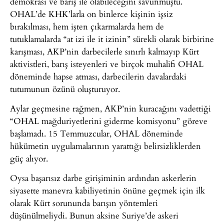
demokrasi ve barış ile olabileceğini savunmuştu.
OHAL’de KHK’larla on binlerce kişinin işsiz
bırakılması, hem işten çıkarmalarda hem de
tutuklamalarda “at izi ile it izinin” sürekli olarak birbirine
karışması, AKP’nin darbecilerle sınırlı kalmayıp Kürt
aktivistleri, barış isteyenleri ve birçok muhalifi OHAL
döneminde hapse atması, darbecilerin davalardaki
tutumunun özünü oluşturuyor.
Aylar geçmesine rağmen, AKP’nin kuracağını vadettiği
“OHAL mağduriyetlerini giderme komisyonu” göreve
başlamadı. 15 Temmuzcular, OHAL döneminde
hükümetin uygulamalarının yarattığı belirsizliklerden
güç alıyor.
Oysa başarısız darbe girişiminin ardından askerlerin
siyasette manevra kabiliyetinin önüne geçmek için ilk
olarak Kürt sorununda barışın yöntemleri
düşünülmeliydi. Bunun aksine Suriye’de askeri