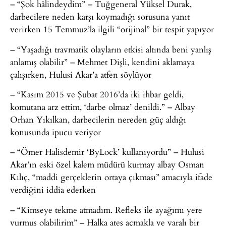
– “Şok hâlindeydim” – Tuğgeneral Yüksel Durak,
darbecilere neden karşı koymadığı sorusuna yanıt
verirken 15 Temmuz’la ilgili “orijinal” bir tespit yapıyor
– “Yaşadığı travmatik olayların etkisi altında beni yanlış
anlamış olabilir” – Mehmet Dişli, kendini aklamaya
çalışırken, Hulusi Akar’a atfen söylüyor
– “Kasım 2015 ve Şubat 2016’da iki ihbar geldi,
komutana arz ettim, ‘darbe olmaz’ denildi.” – Albay
Orhan Yıkılkan, darbecilerin nereden güç aldığı
konusunda ipucu veriyor
– “Ömer Halisdemir ‘ByLock’ kullanıyordu” – Hulusi
Akar’ın eski özel kalem müdürü kurmay albay Osman
Kılıç, “maddi gerçeklerin ortaya çıkması” amacıyla ifade
verdiğini iddia ederken
– “Kimseye tekme atmadım. Refleks ile ayağımı yere
vurmuş olabilirim” – Halka ateş açmakla ve yaralı bir