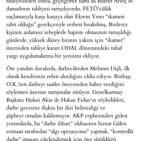
tahliyesinden sonra, geçtiğimiz hafta da Bülent Arınç’ın
damadının tahliyesi tartışılıyordu. FETÖ’cülük
suçlamasıyla karşı karşıya olan Ekrem Yeter “ikameti
sabit olduğu” gerekçesiyle serbest bırakılmış. Binlerce
kişinin anlamsız sebeplerle hapiste olmasının tartışıldığı
günlerde, yüksek düzey birinin yakını için “ikamet”
üzerinden tahliye kararı OHAL dönemindeki tuhaf
yargı uygulamalarına bir yenisini ekliyor.
Öte yandan davalarda, darbecilerden Mehmet Dişli, ilk
olarak kendisinin rehin alındığını iddia ediyor. Binbaşı
O.K.’nın darbeyi saatler öncesinden haber verdiğini
söylemesi üzerine tartışmalar sürüyor. Genelkurmay
Başkanı Hulusi Akar ile Hakan Fidan’ın söyledikleri,
darbe gecesine ilişkin bir dizi belirsizliği ve
şüpheyi ortadan kaldırmıyor. AKP cephesinden gelen
yorumlarda, bu “darbe ihbarı” iddiasının bizzat Gülen
cemaati tarafından “algı operasyonu” yapmak, “kontrollü
darbe” imasını güçlendirmek için öne sürüldüğü