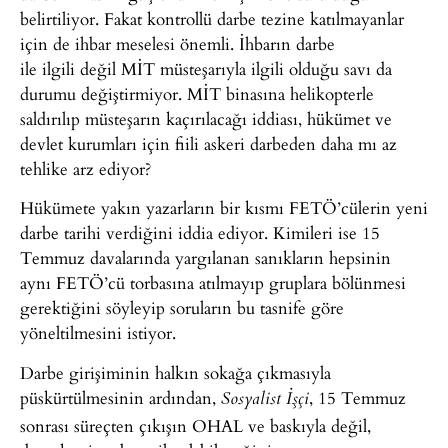
belirtiliyor. Fakat kontrollü darbe tezine katılmayanlar
için de ihbar meselesi önemli. İhbarın darbe
ile ilgili değil MİT müsteşarıyla ilgili olduğu savı da
durumu değiştirmiyor. MİT binasına helikopterle
saldırılıp müsteşarın kaçırılacağı iddiası, hükümet ve
devlet kurumları için fiili askeri darbeden daha mı az
tehlike arz ediyor?
Hükümete yakın yazarların bir kısmı FETÖ’cülerin yeni
darbe tarihi verdiğini iddia ediyor. Kimileri ise 15
Temmuz davalarında yargılanan sanıkların hepsinin
aynı FETÖ’cü torbasına atılmayıp gruplara bölünmesi
gerektiğini söyleyip soruların bu tasnife göre
yöneltilmesini istiyor.
Darbe girişiminin halkın sokağa çıkmasıyla
püskürtülmesinin ardından,
, 15 Temmuz
Sosyalist
İşçi
sonrası süreçten çıkışın OHAL ve baskıyla değil,