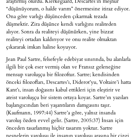
araştırmış olurdu. Kierkegaard, Descartes’in meşhur
“düşünüyorum, o halde varım” önermesine itiraz ediyor.
Ona göre varlığı düşünceden çıkarmak tezada
düşmektir. Zira düşünce kendi varlığını realiteden
alıyor. Sonra da realiteyi düşünürken, yine bizzat
realiteyi ortadan kaldırıyor ve onu realite olmaktan
çıkararak imkan haline koyuyor.
Jean Paul Sartre, felsefeyle edebiyat sınırında, bu alanlarla
ilgili bir çok eser vermiş olan ve Fransız geleneğine
mensup varoluşçu bir filozoftur. Sartre; kendisinden
önceki filozofları, Descartes’ı, Diderot’yu, Voltaire’i hatta
Kant’ı, insan doğasını kabul ettikleri için eleştirir ve
ateist varoluşçu bir sistem ortaya koyar. Sartre’ın yazıları
başlangıcından beri yaşantıların damgasını taşır.
(Kaufmann, 1997:44) Sartre’a göre, yalnız insanda
varoluş özden evvel gelir. (Sartre, 2005:37) İnsan için
önceden tasarlanmış hiçbir tasarım yoktur. Sartre
nesnelerin varoluşu ile insanın varoluşu arasına bir çizgi