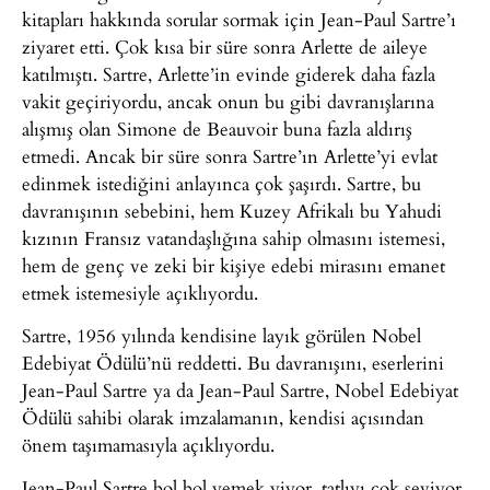
kitapları hakkında sorular sormak için Jean-Paul Sartre’ı
ziyaret etti. Çok kısa bir süre sonra Arlette de aileye
katılmıştı. Sartre, Arlette’in evinde giderek daha fazla
vakit geçiriyordu, ancak onun bu gibi davranışlarına
alışmış olan Simone de Beauvoir buna fazla aldırış
etmedi. Ancak bir süre sonra Sartre’ın Arlette’yi evlat
edinmek istediğini anlayınca çok şaşırdı. Sartre, bu
davranışının sebebini, hem Kuzey Afrikalı bu Yahudi
kızının Fransız vatandaşlığına sahip olmasını istemesi,
hem de genç ve zeki bir kişiye edebi mirasını emanet
etmek istemesiyle açıklıyordu.
Sartre, 1956 yılında kendisine layık görülen Nobel
Edebiyat Ödülü’nü reddetti. Bu davranışını, eserlerini
Jean-Paul Sartre ya da Jean-Paul Sartre, Nobel Edebiyat
Ödülü sahibi olarak imzalamanın, kendisi açısından
önem taşımamasıyla açıklıyordu.
Jean-Paul Sartre bol bol yemek yiyor, tatlıyı çok seviyor,