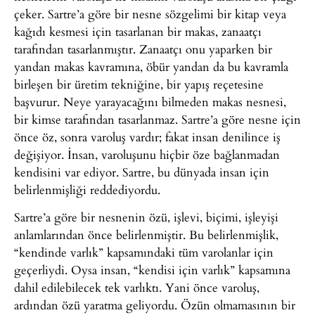
çeker. Sartre’a göre bir nesne sözgelimi bir kitap veya
kağıdı kesmesi için tasarlanan bir makas, zanaatçı
tarafından tasarlanmıştır. Zanaatçı onu yaparken bir
yandan makas kavramına, öbür yandan da bu kavramla
birleşen bir üretim tekniğine, bir yapış reçetesine
başvurur. Neye yarayacağını bilmeden makas nesnesi,
bir kimse tarafından tasarlanmaz. Sartre’a göre nesne için
önce öz, sonra varoluş vardır; fakat insan denilince iş
değişiyor. İnsan, varoluşunu hiçbir öze bağlanmadan
kendisini var ediyor. Sartre, bu dünyada insan için
belirlenmişliği reddediyordu.
Sartre’a göre bir nesnenin özü, işlevi, biçimi, işleyişi
anlamlarından önce belirlenmiştir. Bu belirlenmişlik,
“kendinde varlık” kapsamındaki tüm varolanlar için
geçerliydi. Oysa insan, “kendisi için varlık” kapsamına
dahil edilebilecek tek varlıktı. Yani önce varoluş,
ardından özü yaratma geliyordu. Özün olmamasının bir