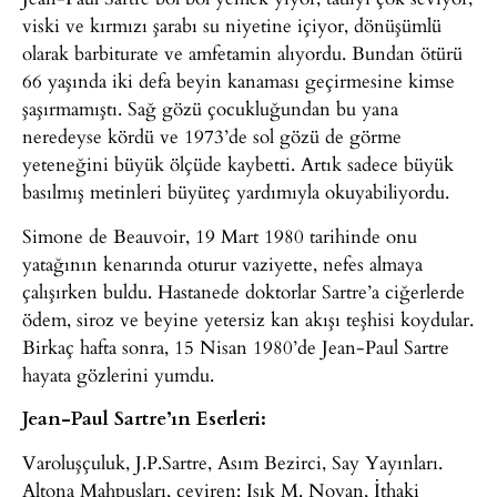
viski ve kırmızı şarabı su niyetine içiyor, dönüşümlü
olarak barbiturate ve amfetamin alıyordu. Bundan ötürü
66 yaşında iki defa beyin kanaması geçirmesine kimse
şaşırmamıştı. Sağ gözü çocukluğundan bu yana
neredeyse kördü ve 1973’de sol gözü de görme
yeteneğini büyük ölçüde kaybetti. Artık sadece büyük
basılmış metinleri büyüteç yardımıyla okuyabiliyordu.
Simone de Beauvoir, 19 Mart 1980 tarihinde onu
yatağının kenarında oturur vaziyette, nefes almaya
çalışırken buldu. Hastanede doktorlar Sartre’a ciğerlerde
ödem, siroz ve beyine yetersiz kan akışı teşhisi koydular.
Birkaç hafta sonra, 15 Nisan 1980’de Jean-Paul Sartre
hayata gözlerini yumdu.
Jean-Paul Sartre’ın Eserleri:
Varoluşçuluk, J.P.Sartre, Asım Bezirci, Say Yayınları.
Altona Mahpusları, çeviren: Işık M. Noyan, İthaki