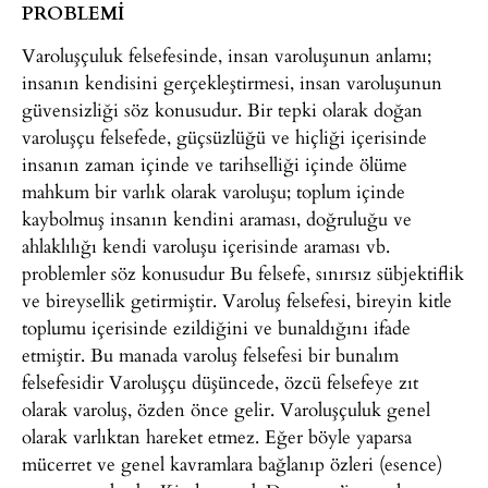
PROBLEMİ
Varoluşçuluk felsefesinde, insan varoluşunun anlamı;
insanın kendisini gerçekleştirmesi, insan varoluşunun
güvensizliği söz konusudur. Bir tepki olarak doğan
varoluşçu felsefede, güçsüzlüğü ve hiçliği içerisinde
insanın zaman içinde ve tarihselliği içinde ölüme
mahkum bir varlık olarak varoluşu; toplum içinde
kaybolmuş insanın kendini araması, doğruluğu ve
ahlaklılığı kendi varoluşu içerisinde araması vb.
problemler söz konusudur Bu felsefe, sınırsız sübjektiflik
ve bireysellik getirmiştir. Varoluş felsefesi, bireyin kitle
toplumu içerisinde ezildiğini ve bunaldığını ifade
etmiştir. Bu manada varoluş felsefesi bir bunalım
felsefesidir Varoluşçu düşüncede, özcü felsefeye zıt
olarak varoluş, özden önce gelir. Varoluşçuluk genel
olarak varlıktan hareket etmez. Eğer böyle yaparsa
mücerret ve genel kavramlara bağlanıp özleri (esence)