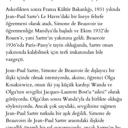
Askerlikten sonra Fransa Kültür Bakanlığı, 1931 yılında
Jean-Paul Sarte’ı Le Havre’daki bir liseye felsefe
öğretmeni olarak atadı, Simone de Beauvoir ise
öğretmenliğe Marsilya’da başladı ve Ekim 1932’de
Rouen’e, yani Sartre’ın yakınına geldi. Beauvoir
1936’eda Paris-Passy’e tayin olduğunda, Sartre onun
yakınında kalabilmek için terfi imkanından bile
vazgeçti.
Jean-Paul Sartre, Simone de Beauvoir ile dışlayıcı bir
ilişki içinde olmak istemiyordu, aksine, öğrenci Olga
Kosakiewicz, onun iki yaş küçük kardeşi Wanda ve
Olga’nın sevgilisi Jacques-Laurent Bost’u “ailesi” olarak
görüyordu. Olga’dan sonra Wanda’yla da birlikte olduğu
söyleniyordu. Ancak çok sayıdaki, sevgilisine rağmen
Jean-Paul Sartre tutkulu bir aşık değildi. Simone de
Beauvoirs ile Jean-Paul Sartre arasındaki ilişkide
cinsellik önemli bir rol oynamıyordu, ancak Sartre’ın bu