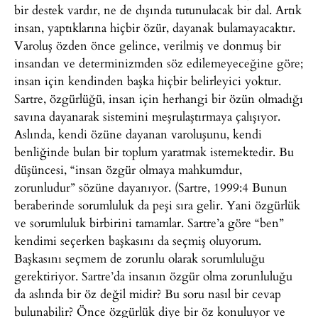
bir destek vardır, ne de dışında tutunulacak bir dal. Artık
insan, yaptıklarına hiçbir özür, dayanak bulamayacaktır.
Varoluş özden önce gelince, verilmiş ve donmuş bir
insandan ve determinizmden söz edilemeyeceğine göre;
insan için kendinden başka hiçbir belirleyici yoktur.
Sartre, özgürlüğü, insan için herhangi bir özün olmadığı
savına dayanarak sistemini meşrulaştırmaya çalışıyor.
Aslında, kendi özüne dayanan varoluşunu, kendi
benliğinde bulan bir toplum yaratmak istemektedir. Bu
düşüncesi, “insan özgür olmaya mahkumdur,
zorunludur” sözüne dayanıyor. (Sartre, 1999:4 Bunun
beraberinde sorumluluk da peşi sıra gelir. Yani özgürlük
ve sorumluluk birbirini tamamlar. Sartre’a göre “ben”
kendimi seçerken başkasını da seçmiş oluyorum.
Başkasını seçmem de zorunlu olarak sorumluluğu
gerektiriyor. Sartre’da insanın özgür olma zorunluluğu
da aslında bir öz değil midir? Bu soru nasıl bir cevap
bulunabilir? Önce özgürlük diye bir öz konuluyor ve