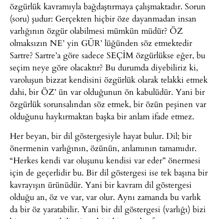
özgürlük kavramıyla bağdaştırmaya çalışmaktadır. Sorun
(soru) şudur: Gerçekten hiçbir öze dayanmadan insan
varlığının özgür olabilmesi mümkün müdür? ÖZ
olmaksızın NE’ yin GÜR’ lüğünden söz etmektedir
Sartre? Sartre’a göre sadece SEÇİM özgürlükse eğer, bu
seçim neye göre olacaktır? Bu durumda diyebiliriz ki,
varoluşun bizzat kendisini özgürlük olarak telakki etmek
dahi, bir ÖZ’ ün var olduğunun ön kabulüdür. Yani bir
özgürlük sorunsalından söz etmek, bir özün peşinen var
olduğunu haykırmaktan başka bir anlam ifade etmez.
Her beyan, bir dil göstergesiyle hayat bulur. Dil; bir
önermenin varlığının, özünün, anlamının tamamıdır.
“Herkes kendi var oluşunu kendisi var eder” önermesi
için de geçerlidir bu. Bir dil göstergesi ise tek başına bir
kavrayışın ürünüdür. Yani bir kavram dil göstergesi
olduğu an, öz ve var, var olur. Aynı zamanda bu varlık
da bir öz yaratabilir. Yani bir dil göstergesi (varlığı) bizi