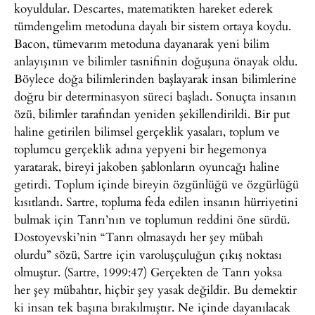
koyuldular. Descartes, matematikten hareket ederek
tümdengelim metoduna dayalı bir sistem ortaya koydu.
Bacon, tümevarım metoduna dayanarak yeni bilim
anlayışının ve bilimler tasnifinin doğuşuna önayak oldu.
Böylece doğa bilimlerinden başlayarak insan bilimlerine
doğru bir determinasyon süreci başladı. Sonuçta insanın
özü, bilimler tarafından yeniden şekillendirildi. Bir put
haline getirilen bilimsel gerçeklik yasaları, toplum ve
toplumcu gerçeklik adına yepyeni bir hegemonya
yaratarak, bireyi jakoben şablonların oyuncağı haline
getirdi. Toplum içinde bireyin özgünlüğü ve özgürlüğü
kısıtlandı. Sartre, topluma feda edilen insanın hürriyetini
bulmak için Tanrı’nın ve toplumun reddini öne sürdü.
Dostoyevski’nin “Tanrı olmasaydı her şey mübah
olurdu” sözü, Sartre için varoluşçuluğun çıkış noktası
olmuştur. (Sartre, 1999:47) Gerçekten de Tanrı yoksa
her şey mübahtır, hiçbir şey yasak değildir. Bu demektir
ki insan tek başına bırakılmıştır. Ne içinde dayanılacak