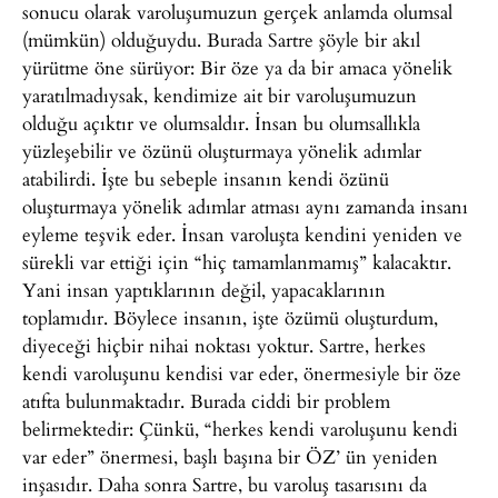
sonucu olarak varoluşumuzun gerçek anlamda olumsal
(mümkün) olduğuydu. Burada Sartre şöyle bir akıl
yürütme öne sürüyor: Bir öze ya da bir amaca yönelik
yaratılmadıysak, kendimize ait bir varoluşumuzun
olduğu açıktır ve olumsaldır. İnsan bu olumsallıkla
yüzleşebilir ve özünü oluşturmaya yönelik adımlar
atabilirdi. İşte bu sebeple insanın kendi özünü
oluşturmaya yönelik adımlar atması aynı zamanda insanı
eyleme teşvik eder. İnsan varoluşta kendini yeniden ve
sürekli var ettiği için “hiç tamamlanmamış” kalacaktır.
Yani insan yaptıklarının değil, yapacaklarının
toplamıdır. Böylece insanın, işte özümü oluşturdum,
diyeceği hiçbir nihai noktası yoktur. Sartre, herkes
kendi varoluşunu kendisi var eder, önermesiyle bir öze
atıfta bulunmaktadır. Burada ciddi bir problem
belirmektedir: Çünkü, “herkes kendi varoluşunu kendi
var eder” önermesi, başlı başına bir ÖZ’ ün yeniden
inşasıdır. Daha sonra Sartre, bu varoluş tasarısını da