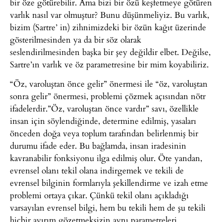
bir öze götürebilir. Ama bizi bir özü keşfetmeye götüren
varlık nasıl var olmuştur? Bunu düşünmeliyiz. Bu varlık,
bizim (Sartre’ in) zihnimizdeki bir özün kağıt üzerinde
gösterilmesinden ya da bir söz olarak
seslendirilmesinden başka bir şey değildir elbet. Değilse,
Sartre’ın varlık ve öz parametresine bir mim koyabiliriz.
“Öz, varoluştan önce gelir” önermesi ile “öz, varoluştan
sonra gelir” önermesi, problemi çözmek açısından nötr
ifadelerdir.”Öz, varoluştan önce vardır” savı, özellikle
insan için söylendiğinde, determine edilmiş, yasaları
önceden doğa veya toplum tarafından belirlenmiş bir
durumu ifade eder. Bu bağlamda, insan iradesinin
kavranabilir fonksiyonu ilga edilmiş olur. Öte yandan,
evrensel olanı tekil olana indirgemek ve tekili de
evrensel bilginin formlarıyla şekillendirme ve izah etme
problemi ortaya çıkar. Çünkü tekil olanı açıkladığı
varsayılan evrensel bilgi, hem bu tekili hem de şu tekili
hiçbir ayırım gözetmeksizin aynı parametreleri