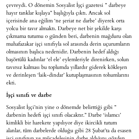
çevreydi. O dönemin Sosyalist İşçi gazetesi ” darbeye
hayır tanklar kışlaya” başlığıyla çıktı. Ancak sol
içerisinde ana eğilim ‘ne şeriat ne darbe’ diyerek orta
yolcu bir tavır almaktı. Darbeye net bir şekilde karşı
çıkmama tutumu o günden beri, darbenin mağduru olan
muhafazakar işçi sınıfıyla sol arasında derin uçurumların
olmasının başlıca nedenidir. Darbenin hedef aldığı
başörtülü kadınlar ‘el ele’ eylemleriyle direnirken, solun
tavırsız kalması bu toplumda yıllardır giderek kökleşen
ve derinleşen ‘laik-dindar’ kutuplaşmasının tohumlarını
ekti.
İşçi sınıfı ve darbe
Sosyalist İşçi’nin yine o dönemde belirttiği gibi ”
darbenin hedefi işçi sınıfı olacaktır.” Darbe ‘islamcı’
kimlikli bir harekete yapılıyor diye ikircikli tutum
alanlar, tüm darbelerde olduğu gibi 28 Şubat’ta da esasen
işçi sınıfının ve mücadelesinin darbe aldığını gözden