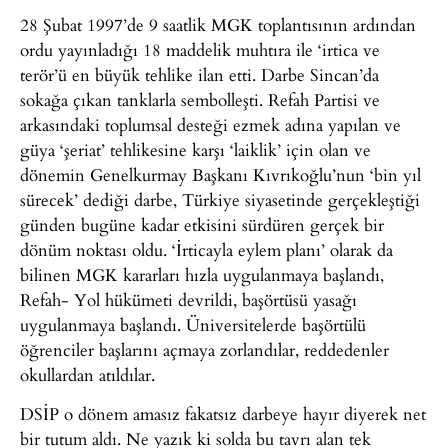
28 Şubat 1997’de 9 saatlik MGK toplantısının ardından
ordu yayınladığı 18 maddelik muhtıra ile ‘irtica ve
terör’ü en büyük tehlike ilan etti. Darbe Sincan’da
sokağa çıkan tanklarla sembolleşti. Refah Partisi ve
arkasındaki toplumsal desteği ezmek adına yapılan ve
güya ‘şeriat’ tehlikesine karşı ‘laiklik’ için olan ve
dönemin Genelkurmay Başkanı Kıvrıkoğlu’nun ‘bin yıl
sürecek’ dediği darbe, Türkiye siyasetinde gerçekleştiği
günden bugüne kadar etkisini sürdüren gerçek bir
dönüm noktası oldu. ‘İrticayla eylem planı’ olarak da
bilinen MGK kararları hızla uygulanmaya başlandı,
Refah- Yol hükümeti devrildi, başörtüsü yasağı
uygulanmaya başlandı. Üniversitelerde başörtülü
öğrenciler başlarını açmaya zorlandılar, reddedenler
okullardan atıldılar.
DSİP o dönem amasız fakatsız darbeye hayır diyerek net
bir tutum aldı. Ne yazık ki solda bu tavrı alan tek