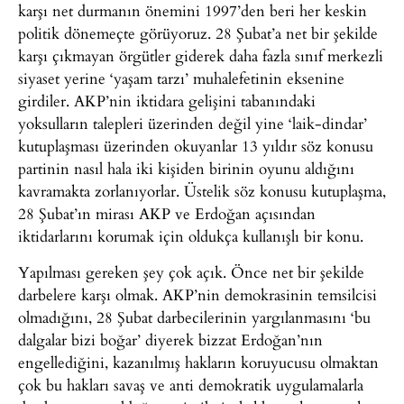
karşı net durmanın önemini 1997’den beri her keskin
politik dönemeçte görüyoruz. 28 Şubat’a net bir şekilde
karşı çıkmayan örgütler giderek daha fazla sınıf merkezli
siyaset yerine ‘yaşam tarzı’ muhalefetinin eksenine
girdiler. AKP’nin iktidara gelişini tabanındaki
yoksulların talepleri üzerinden değil yine ‘laik-dindar’
kutuplaşması üzerinden okuyanlar 13 yıldır söz konusu
partinin nasıl hala iki kişiden birinin oyunu aldığını
kavramakta zorlanıyorlar. Üstelik söz konusu kutuplaşma,
28 Şubat’ın mirası AKP ve Erdoğan açısından
iktidarlarını korumak için oldukça kullanışlı bir konu.
Yapılması gereken şey çok açık. Önce net bir şekilde
darbelere karşı olmak. AKP’nin demokrasinin temsilcisi
olmadığını, 28 Şubat darbecilerinin yargılanmasını ‘bu
dalgalar bizi boğar’ diyerek bizzat Erdoğan’nın
engellediğini, kazanılmış hakların koruyucusu olmaktan
çok bu hakları savaş ve anti demokratik uygulamalarla