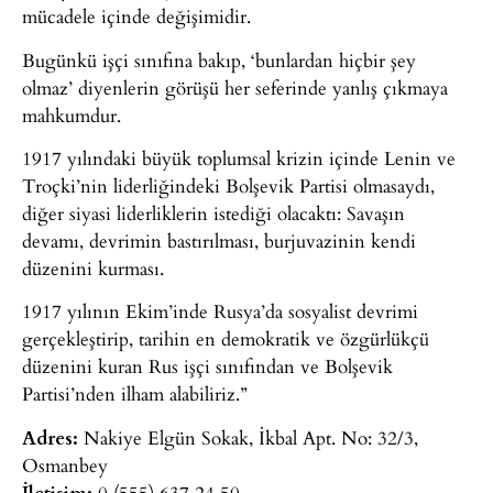
mücadele içinde değişimidir.
Bugünkü işçi sınıfına bakıp, ‘bunlardan hiçbir şey
olmaz’ diyenlerin görüşü her seferinde yanlış çıkmaya
mahkumdur.
1917 yılındaki büyük toplumsal krizin içinde Lenin ve
Troçki’nin liderliğindeki Bolşevik Partisi olmasaydı,
diğer siyasi liderliklerin istediği olacaktı: Savaşın
devamı, devrimin bastırılması, burjuvazinin kendi
düzenini kurması.
1917 yılının Ekim’inde Rusya’da sosyalist devrimi
gerçekleştirip, tarihin en demokratik ve özgürlükçü
düzenini kuran Rus işçi sınıfından ve Bolşevik
Partisi’nden ilham alabiliriz.”
Adres:
Nakiye Elgün Sokak, İkbal Apt. No: 32/3,
Osmanbey
İletişim:
0 (555) 637 24 50