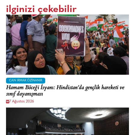
ilginizi çekebilir
CAN IRMAK ÖZINANIR
Hamam Böceği İsyanı: Hindistan’da gençlik hareketi ve
sınıf dayanışması
7 Ağustos 2026