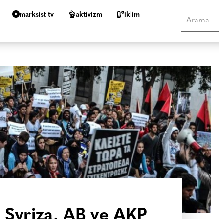
marksist tv
aktivizm
i̇klim
a Syriza, AB ve AKP