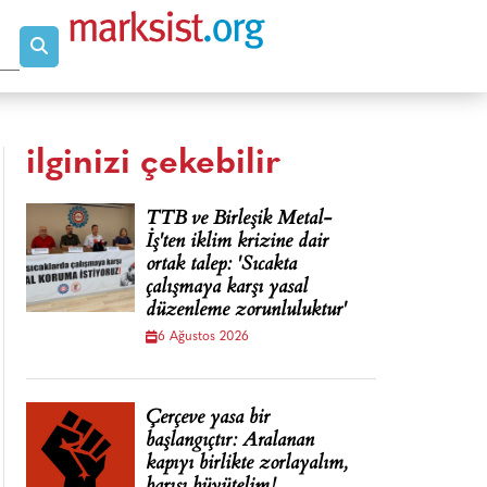
ilginizi çekebilir
TTB ve Birleşik Metal-
İş'ten iklim krizine dair
ortak talep: 'Sıcakta
çalışmaya karşı yasal
düzenleme zorunluluktur'
6 Ağustos 2026
Çerçeve yasa bir
başlangıçtır: Aralanan
kapıyı birlikte zorlayalım,