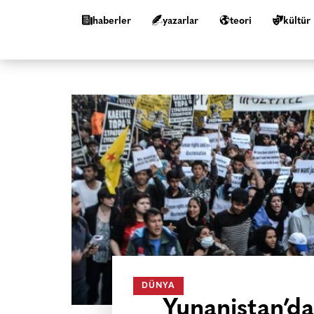
haberler
yazarlar
teori
kültür
DÜNYA
Yunanistan’d