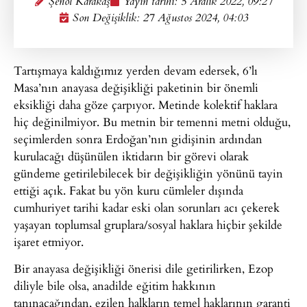
Şenol Karakaş
Yayın tarihi:
5 Aralık 2022, 09:27
Son Değişiklik: 27 Ağustos 2024, 04:03
Tartışmaya kaldığımız yerden devam edersek, 6’lı
Masa’nın anayasa değişikliği paketinin bir önemli
eksikliği daha göze çarpıyor. Metinde kolektif haklara
hiç değinilmiyor. Bu metnin bir temenni metni olduğu,
seçimlerden sonra Erdoğan’nın gidişinin ardından
kurulacağı düşünülen iktidarın bir görevi olarak
gündeme getirilebilecek bir değişikliğin yönünü tayin
ettiği açık. Fakat bu yön kuru cümleler dışında
cumhuriyet tarihi kadar eski olan sorunları acı çekerek
yaşayan toplumsal gruplara/sosyal haklara hiçbir şekilde
işaret etmiyor.
Bir anayasa değişikliği önerisi dile getirilirken, Ezop
diliyle bile olsa, anadilde eğitim hakkının
tanınacağından, ezilen halkların temel haklarının garanti