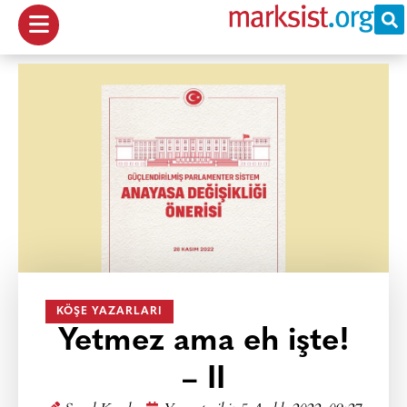
KÖŞE YAZARLARI
Yetmez ama eh işte!
– II