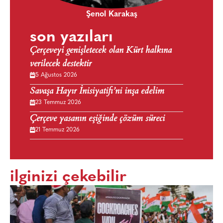
Şenol Karakaş
son yazıları
Çerçeveyi genişletecek olan Kürt halkına
verilecek destektir
5 Ağustos 2026
Savaşa Hayır İnisiyatifi’ni inşa edelim
23 Temmuz 2026
Çerçeve yasanın eşiğinde çözüm süreci
21 Temmuz 2026
ilginizi çekebilir