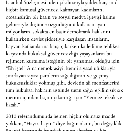
İstanbul Sözleşmesi’nden çıkılmasıyla şiddet karşısında
hiçbir kamusal güvencesi kalmayan kadınların,
otosansürün bir basın ve sosyal medya işleyişi haline
gelmesiyle düşünce özgürlüğünü kullanamayan
milyonların, sokakta en basit demokratik haklarını
kullanırken devlet şiddetiyle karşılaşan insanların,
hayvan katliamlarına karşı çıkarken katledilme tehlikesi
karşısında hukuksal güvencesizliği yaşayanların bu
rejimden kurtulma isteğinin bir yansıması olduğu için
“Eh işte!” Ama demokrasiyi, kendi siyasal ufuklarıyla
sınırlayan siyasi partilerin sağcılığının ve geçmiş
hukuksuzluklar yokmuş gibi, devletin ali menfaatlerini
tüm hukuksal hakların üstünde tutan sağcı eğilim sık sık
metnin içinden başını çıkarttığı için “Yetmez, eksik ve
hatalı.”
2010 referandumunda hemen hiçbir olumsuz madde
yokken, “Hayır, hayır!” diye bağıranların, bu değişiklik
önerisi karşısında hayırhah tutum almaları ya bir