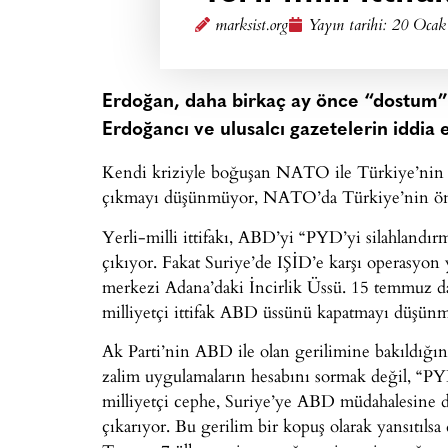
marksist.org
Yayın tarihi:
20 Ocak
Erdoğan, daha birkaç ay önce “dostum” 
Erdoğancı ve ulusalcı gazetelerin iddia e
Kendi kriziyle boğuşan NATO ile Türkiye’nin 
çıkmayı düşünmüyor, NATO’da Türkiye’nin önem
Yerli-milli ittifakı, ABD’yi “PYD’yi silahlandır
çıkıyor. Fakat Suriye’de IŞİD’e karşı operasyo
merkezi Adana’daki İncirlik Üssü. 15 temmuz da
milliyetçi ittifak ABD üssünü kapatmayı düşün
Ak Parti’nin ABD ile olan gerilimine bakıldığın
zalim uygulamaların hesabını sormak değil, “PYD
milliyetçi cephe, Suriye’ye ABD müdahalesine d
çıkarıyor. Bu gerilim bir kopuş olarak yansıtılsa 