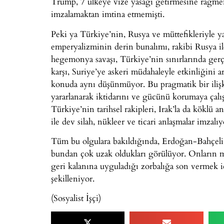
Trump, 7 ülkeye vize yasağı getirmesine rağme
imzalamaktan imtina etmemişti.
Peki ya Türkiye’nin, Rusya ve müttefikleriyle y
emperyalizminin derin bunalımı, rakibi Rusya ile
hegemonya savaşı, Türkiye’nin sınırlarında ge
karşı, Suriye’ye askeri müdahaleyle etkinliğini ar
konuda aynı düşünmüyor. Bu pragmatik bir ilişk
yararlanarak iktidarını ve gücünü korumaya çalış
Türkiye’nin tarihsel rakipleri, Irak’la da köklü
ile dev silah, nükleer ve ticari anlaşmalar imzalıy
Tüm bu olgulara bakıldığında, Erdoğan-Bahçeli it
bundan çok uzak oldukları görülüyor. Onların m
geri kalanına uyguladığı zorbalığa son vermek i
şekilleniyor.
(Sosyalist İşçi)