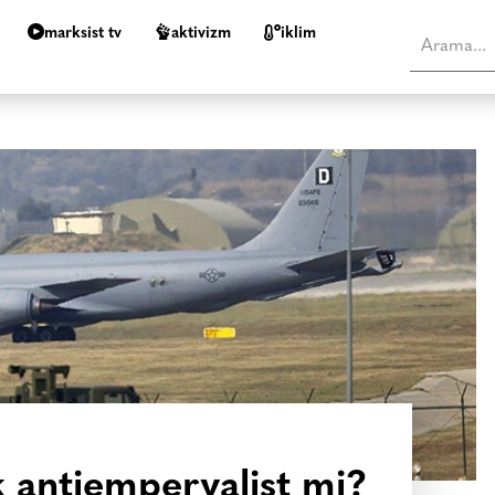
marksist tv
aktivizm
i̇klim
fak antiemperyalist mi?