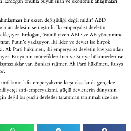
n, Erdoğan onunla büyük silah ve ekonomik anlaşmaları
akınlaşması bir eksen değişikliği değil midir? ABD
 mücadelesini sertleştirdi. İki emperyalist devletin
rçekleşiyor. Erdoğan, üstünü çizen ABD ve AB yönetimine
tıran Putin’e yaklaşıyor. İki lider ve devlet ise birçok
i. Ak Parti hükümeti, iki emperyalist devletin kavgasından
ıyor. Rusya’nın müttefikleri İran ve Suriye hükümetleri ise
 anlaşmazlıklar var. Bunlara rağmen Ak Parti hükümeti, Rusya
or.
tifakının lafta emperyalizme karşı olasalar da gerçekte
illiyetçi anti-emperyalizmi, güçlü devletlerin dünyanın
çin değil bu güçlü devletler tarafından tanınmak üzerine