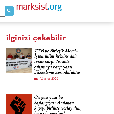
ilginizi çekebilir
TTB ve Birleşik Metal-
İş'ten iklim krizine dair
ortak talep: 'Sıcakta
çalışmaya karşı yasal
düzenleme zorunluluktur'
6 Ağustos 2026
Çerçeve yasa bir
başlangıçtır: Aralanan
kapıyı birlikte zorlayalım,