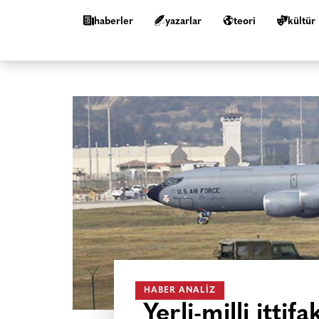
haberler
yazarlar
teori
kültür
HABER ANALIZ
Yerli-milli itti