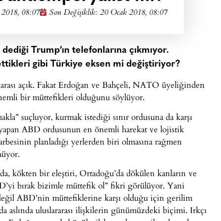
 2018, 08:07
Son Değişiklik: 20 Ocak 2018, 08:07
dediği Trump’ın telefonlarına çıkmıyor.
ttikleri gibi Türkiye eksen mi değiştiriyor?
arası açık. Fakat Erdoğan ve Bahçeli, NATO üyeliğinden
li bir müttefikleri olduğunu söylüyor.
makla” suçluyor, kurmak istediği sınır ordusuna da karşı
n yapan ABD ordusunun en önemli harekat ve lojistik
rbesinin planladığı yerlerden biri olmasına rağmen
müyor.
da, kökten bir eleştiri, Ortadoğu’da dökülen kanların ve
’yi bırak bizimle müttefik ol” fikri görülüyor. Yani
eğil ABD’nin müttefiklerine karşı olduğu için gerilim
da aslında uluslararası ilişkilerin günümüzdeki biçimi. Irkçı