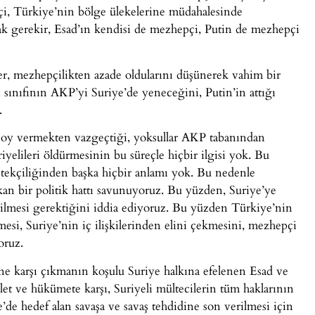
i, Türkiye’nin bölge ülekelerine müdahalesinde
ak gerekir, Esad’ın kendisi de mezhepçi, Putin de mezhepçi
er, mezhepçilikten azade oldularını düşünerek vahim bir
 sınıfının AKP’yi Suriye’de yeneceğini, Putin’in attığı
.
 oy vermekten vazgeçtiği, yoksullar AKP tabanından
iyelileri öldürmesinin bu süreçle hiçbir ilgisi yok. Bu
stekçiliğinden başka hiçbir anlamı yok. Bu nedenle
kan bir politik hattı savunuyoruz. Bu yüzden, Suriye’ye
lmesi gerektiğini iddia ediyoruz. Bu yüzden Türkiye’nin
esi, Suriye’nin iç ilişkilerinden elini çekmesini, mezhepçi
oruz.
ne karşı çıkmanın koşulu Suriye halkına efelenen Esad ve
let ve hükümete karşı, Suriyeli mültecilerin tüm haklarının
’de hedef alan savaşa ve savaş tehdidine son verilmesi için