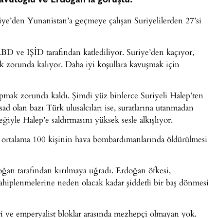
 Davutoğlu ve Erdoğan’la görüştü.
kiye’den Yunanistan’a geçmeye çalışan Suriyelilerden 27’si
ABD ve IŞİD tarafından katlediliyor. Suriye’den kaçıyor,
k zorunda kalıyor. Daha iyi koşullara kavuşmak için
opmak zorunda kaldı. Şimdi yüz binlerce Suriyeli Halep’ten
d olan bazı Türk ulusalcıları ise, suratlarına utanmadan
ğiyle Halep’e saldırmasını yüksek sesle alkışlıyor.
ün ortalama 100 kişinin hava bombardımanlarında öldürülmesi
oğan tarafından kırılmaya uğradı. Erdoğan öfkesi,
 sahiplenmelerine neden olacak kadar şiddetli bir baş dönmesi
i ve emperyalist bloklar arasında mezhepçi olmayan yok.