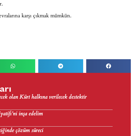
r.
nevralarına karşı çıkmak mümkün.
arı
ecek olan Kürt halkına verilecek destektir
yatifi’ni inşa edelim
şiğinde çözüm süreci