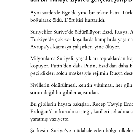
acil bir Türkiye ziyareti gerçekleştirip
Aynı saatlerde Ege’de yine bir tekne battı. Tür
boğularak öldü. Dört kişi kurtarıldı.
Suriyeliler Suriye’de öldürülüyor; Esad, Rusya, 
Türkiye’de çok zor koşullarda kamplarda yaşama
Avrupa’ya kaçmaya çalışırken yine ölüyor.
Milyonlarca Suriyeli, yaşadıkları topraklardan k
kopuyor. Putin’den daha Putin, Esad’dan daha Esa
geçirdikleri solcu maskesiyle rejimin Rusya deste
Sivillerin öldürülmesi, kentin yıkılması, her g
sorun değil bu gibiler açısından.
Bu gibilerin hayata bakışları, Recep Tayyip Erd
Erdoğan’dan kurtulma isteği, katilleri sol adına
yaratmış vaziyette.
Şu kesin: Suriye’ye müdahale eden bölge ülkeler