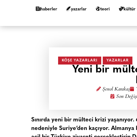
haberler
yazarlar
teori
kültür
KÖŞE YAZARLARI
YAZARLAR
Yeni bir mült
Şenol Karakaş
Son Değişi
Sınırda yeni bir mülteci krizi yaşanıyor.
nedeniyle Suriye’den kaçıyor. Almanya b