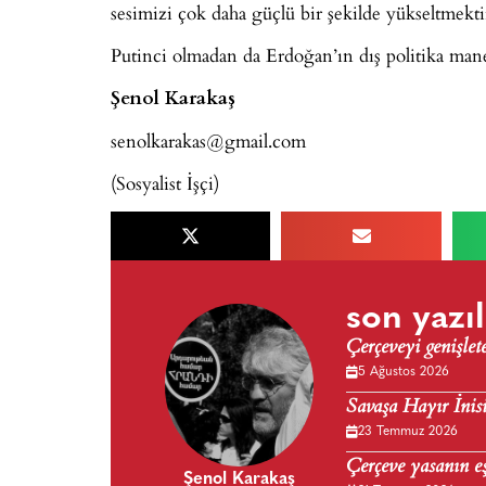
sesimizi çok daha güçlü bir şekilde yükseltmekti
Putinci olmadan da Erdoğan’ın dış politika ma
Şenol Karakaş
senolkarakas@gmail.com
(Sosyalist İşçi)
son yazıl
Çerçeveyi genişlet
5 Ağustos 2026
Savaşa Hayır İnisi
23 Temmuz 2026
Çerçeve yasanın e
Şenol Karakaş