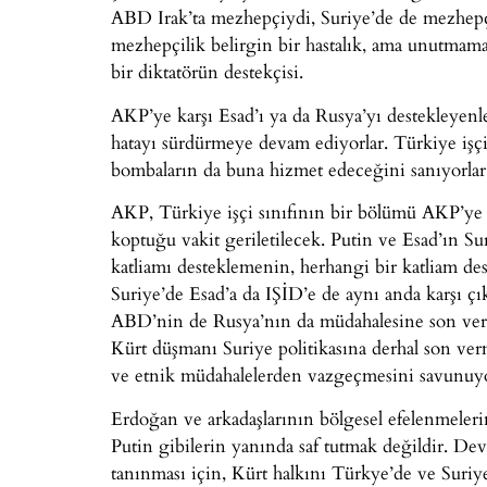
ABD Irak’ta mezhepçiydi, Suriye’de de mezhepç
mezhepçilik belirgin bir hastalık, ama unutmam
bir diktatörün destekçisi.
AKP’ye karşı Esad’ı ya da Rusya’yı destekleyenl
hatayı sürdürmeye devam ediyorlar. Türkiye işçi
bombaların da buna hizmet edeceğini sanıyorlar
AKP, Türkiye işçi sınıfının bir bölümü AKP’ye
koptuğu vakit geriletilecek. Putin ve Esad’ın Sur
katliamı desteklemenin, herhangi bir katliam de
Suriye’de Esad’a da IŞİD’e de aynı anda karşı çı
ABD’nin de Rusya’nın da müdahalesine son veri
Kürt düşmanı Suriye politikasına derhal son verm
ve etnik müdahalelerden vazgeçmesini savunuy
Erdoğan ve arkadaşlarının bölgesel efelenmeleri
Putin gibilerin yanında saf tutmak değildir. Dev
tanınması için, Kürt halkını Türkye’de ve Suriye