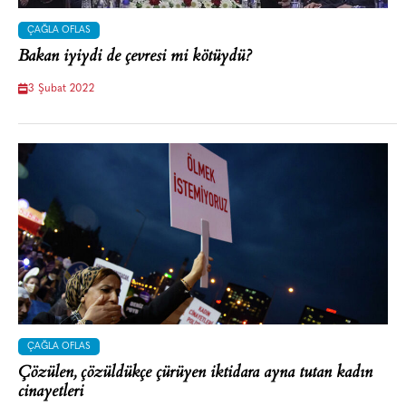
ÇAĞLA OFLAS
Bakan iyiydi de çevresi mi kötüydü?
3 Şubat 2022
ÇAĞLA OFLAS
Çözülen, çözüldükçe çürüyen iktidara ayna tutan kadın
cinayetleri