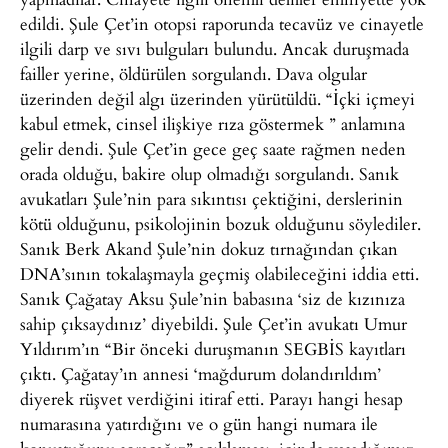
edildi. Şule Çet’in otopsi raporunda tecavüz ve cinayetle
ilgili darp ve sıvı bulguları bulundu. Ancak duruşmada
failler yerine, öldürülen sorgulandı. Dava olgular
üzerinden değil algı üzerinden yürütüldü. “İçki içmeyi
kabul etmek, cinsel ilişkiye rıza göstermek ” anlamına
gelir dendi. Şule Çet’in gece geç saate rağmen neden
orada olduğu, bakire olup olmadığı sorgulandı. Sanık
avukatları Şule’nin para sıkıntısı çektiğini, derslerinin
kötü olduğunu, psikolojinin bozuk olduğunu söylediler.
Sanık Berk Akand Şule’nin dokuz tırnağından çıkan
DNA’sının tokalaşmayla geçmiş olabileceğini iddia etti.
Sanık Çağatay Aksu Şule’nin babasına ‘siz de kızınıza
sahip çıksaydınız’ diyebildi. Şule Çet’in avukatı Umur
Yıldırım’ın “Bir önceki duruşmanın SEGBİS kayıtları
çıktı. Çağatay’ın annesi ‘mağdurum dolandırıldım’
diyerek rüşvet verdiğini itiraf etti. Parayı hangi hesap
numarasına yatırdığını ve o gün hangi numara ile