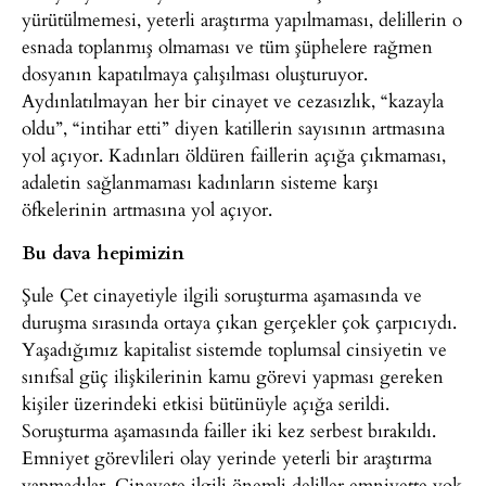
yürütülmemesi, yeterli araştırma yapılmaması, delillerin o
esnada toplanmış olmaması ve tüm şüphelere rağmen
dosyanın kapatılmaya çalışılması oluşturuyor.
Aydınlatılmayan her bir cinayet ve cezasızlık, “kazayla
oldu”, “intihar etti” diyen katillerin sayısının artmasına
yol açıyor. Kadınları öldüren faillerin açığa çıkmaması,
adaletin sağlanmaması kadınların sisteme karşı
öfkelerinin artmasına yol açıyor.
Bu dava hepimizin
Şule Çet cinayetiyle ilgili soruşturma aşamasında ve
duruşma sırasında ortaya çıkan gerçekler çok çarpıcıydı.
Yaşadığımız kapitalist sistemde toplumsal cinsiyetin ve
sınıfsal güç ilişkilerinin kamu görevi yapması gereken
kişiler üzerindeki etkisi bütünüyle açığa serildi.
Soruşturma aşamasında failler iki kez serbest bırakıldı.
Emniyet görevlileri olay yerinde yeterli bir araştırma
yapmadılar. Cinayete ilgili önemli deliller emniyette yok