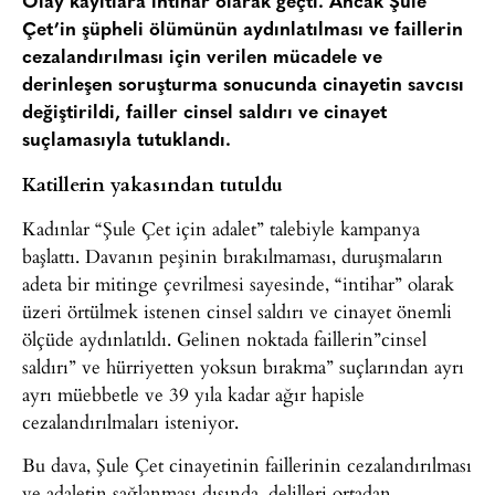
Olay kayıtlara intihar olarak geçti. Ancak Şule
Çet’in şüpheli ölümünün aydınlatılması ve faillerin
cezalandırılması için verilen mücadele ve
derinleşen soruşturma sonucunda cinayetin savcısı
değiştirildi, failler cinsel saldırı ve cinayet
suçlamasıyla tutuklandı.
Katillerin yakasından tutuldu
Kadınlar “Şule Çet için adalet” talebiyle kampanya
başlattı. Davanın peşinin bırakılmaması, duruşmaların
adeta bir mitinge çevrilmesi sayesinde, “intihar” olarak
üzeri örtülmek istenen cinsel saldırı ve cinayet önemli
ölçüde aydınlatıldı. Gelinen noktada faillerin”cinsel
saldırı” ve hürriyetten yoksun bırakma” suçlarından ayrı
ayrı müebbetle ve 39 yıla kadar ağır hapisle
cezalandırılmaları isteniyor.
Bu dava, Şule Çet cinayetinin faillerinin cezalandırılması
ve adaletin sağlanması dışında, delilleri ortadan