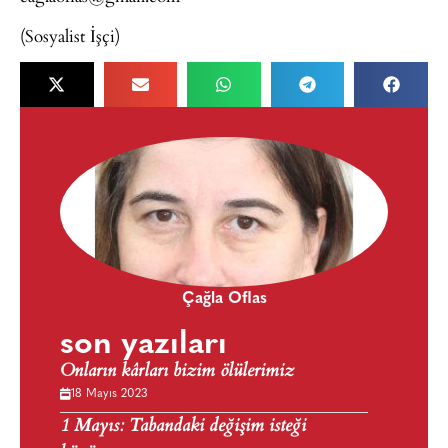
(Sosyalist İşçi)
Çağla Oflas
son yazıları
Onların kârları bizim ölülerimiz
18 Mayıs 2023
1 Mayıs: Tabandaki değişim isteği