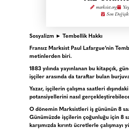
marksist.org
Yay
Son Değişik
Sosyalizm ► Tembellik Hakkı
Fransız Marksist Paul Lafargue’nin Tembe
metinlerden biri.
1883 yılında yayınlanan bu kitapçık, günd
işçiler arasında da taraftar bulan burju
Yazar, işçilerin çalışma saatleri dışında
potansiyellerini nasıl gerçekleştirebilece
O dönemin Marksistleri iş gününün 8 saa
Günümüzde işçilerin çoğunluğu için 8 saa
karşımızda kırıntı ücretlerle çalışmayı y