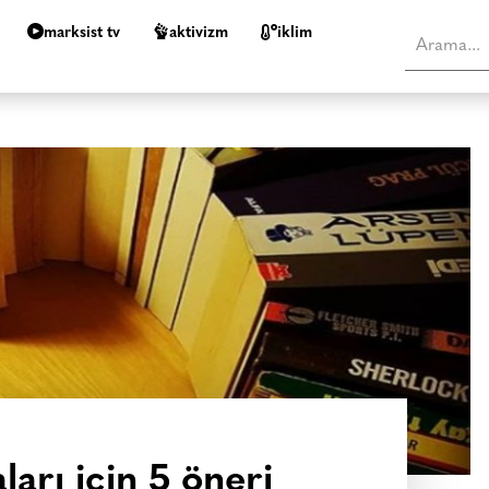
marksist tv
aktivizm
i̇klim
arı için 5 öneri