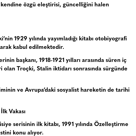
kendine özgü eleştirisi, güncelliğini halen
i’nin 1929 yılında yayımladığı kitabı otobiyografi
arak kabul edilmektedir.
rinin başkanı, 1918-1921 yılları arasında süren iç
i olan Troçki, Stalin iktidarı sonrasında sürgünde
iminin ve Avrupa’daki sosyalist hareketin de tarihi
 İlk Vakası
ye serisinin ilk kitabı, 1991 yılında Özelleştirme
tini konu alıyor.