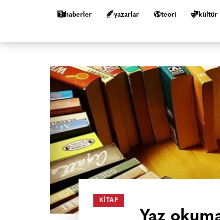
haberler
yazarlar
teori
kültür
KITAP
Yaz okumal