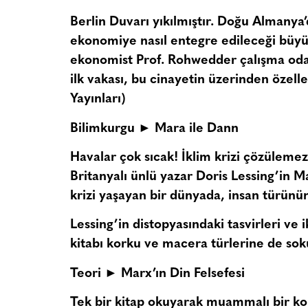
Berlin Duvarı yıkılmıştır. Doğu Almanya’
ekonomiye nasıl entegre edileceği büyü
ekonomist Prof. Rohwedder çalışma oda
ilk vakası, bu cinayetin üzerinden özelle
Yayınları)
Bilimkurgu ► Mara ile Dann
Havalar çok sıcak! İklim krizi çözülemezs
Britanyalı ünlü yazar Doris Lessing’in Ma
krizi yaşayan bir dünyada, insan türünü
Lessing’in distopyasındaki tasvirleri ve
kitabı korku ve macera türlerine de sok
Teori ► Marx’ın Din Felsefesi
Tek bir kitap okuyarak muammalı bir kon