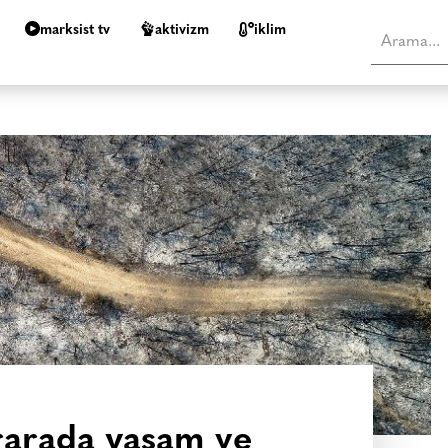
marksist tv
aktivizm
i̇klim
irarada yaşam ve