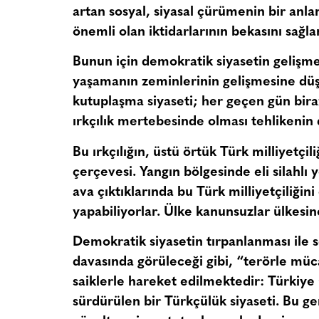
artan sosyal, siyasal çürümenin bir anla
önemli olan iktidarlarının bekasını sağl
Bunun için demokratik siyasetin gelişme k
yaşamanın zeminlerinin gelişmesine düş
kutuplaşma siyaseti; her geçen gün bir
ırkçılık mertebesinde olması tehlikenin d
Bu ırkçılığın, üstü örtük Türk milliyetçi
çerçevesi. Yangın bölgesinde eli silahlı 
ava çıktıklarında bu Türk milliyetçiliğin
yapabiliyorlar. Ülke kanunsuzlar ülkesi
Demokratik siyasetin tırpanlanması ile
davasında görüleceği gibi, “terörle müc
saiklerle hareket edilmektedir: Türkiye
sürdürülen bir Türkçülük siyaseti. Bu 