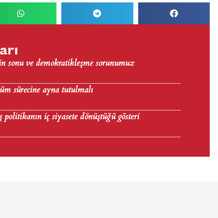
arı
nin sonu ve demokratikleşme sorunumuz
üm sürecine ayna tutulmalı
politikanın iç siyasete dönüştüğü gösteri