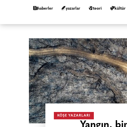
haberler
yazarlar
teori
kültür
KÖŞE YAZARLARI
Yangın, b