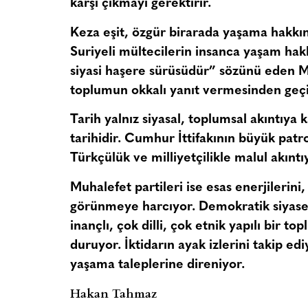
karşı çıkmayı gerektirir.
Keza eşit, özgür birarada yaşama hakkın
Suriyeli mültecilerin insanca yaşam hak
siyasi haşere sürüsüdür” sözünü eden 
toplumun okkalı yanıt vermesinden geçi
Tarih yalnız siyasal, toplumsal akıntıya k
tarihidir. Cumhur İttifakının büyük pat
Türkçülük ve milliyetçilikle malul akınt
Muhalefet partileri ise esas enerjilerini,
görünmeye harcıyor. Demokratik siyaset
inançlı, çok dilli, çok etnik yapılı bir 
duruyor. İktidarın ayak izlerini takip edi
yaşama taleplerine direniyor.
Hakan Tahmaz