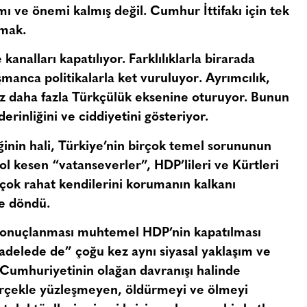
mı ve önemi kalmış değil. Cumhur İttifakı için tek
amak.
analları kapatılıyor. Farklılıklarla birarada
manca politikalarla ket vuruluyor
. Ayrımcılık,
az daha fazla Türkçülük eksenine oturuyor. Bunun
erinliğini ve ciddiyetini gösteriyor.
liğinin hali, Türkiye’nin birçok temel sorununun
yol kesen “vatanseverler”, HDP’lileri ve Kürtleri
i çok rahat kendilerini korumanın kalkanı
ne döndü.
 sonuçlanması muhtemel HDP’nin kapatılması
adelede de” çoğu kez aynı siyasal yaklaşım ve
 Cumhuriyetinin olağan davranışı halinde
gerçekle yüzleşmeyen, öldürmeyi ve ölmeyi