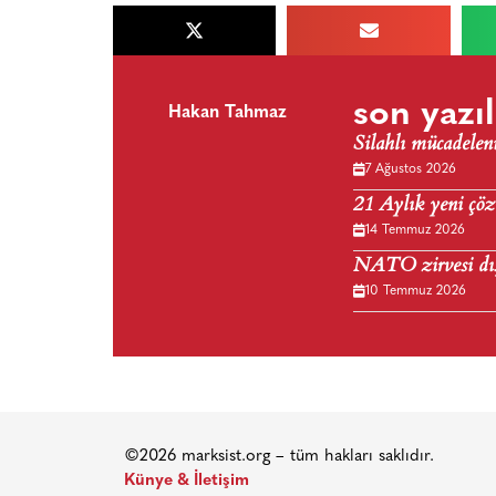
son yazıl
Hakan Tahmaz
Silahlı mücadele
7 Ağustos 2026
21 Aylık yeni çöz
14 Temmuz 2026
NATO zirvesi dış 
10 Temmuz 2026
©2026 marksist.org – tüm hakları saklıdır.
Künye & İletişim