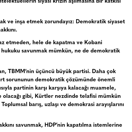
lektüellerin siyasi krizin aşılmasına bir katkısı
mak ve inşa etmek zorundayız: Demokratik siyaset
akkını.
tiraz etmeden, hele de kapatma ve Kobani
 ve hukuku savunmak mümkün, ne de demokratik
an, TBMM’nin üçüncü büyük partisi. Daha çok
Kürt sorununun demokratik çözümünde önemli
ısıyla partinin karşı karşıya kalacağı muamele,
 olacağı gibi, Kürtler nezdinde telafisi mümkün
 Toplumsal barış, uzlaşı ve demokrasi arayışlarını
akkını savunmak, HDP’nin kapatılma istemlerine