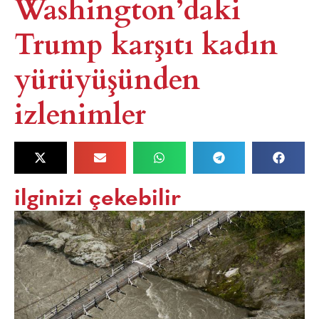
Washington’daki
Trump karşıtı kadın
yürüyüşünden
izlenimler
ilginizi çekebilir