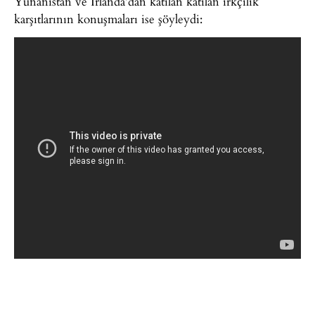
Yunanistan ve İrlanda’dan katılan katılan ırkçılık
karşıtlarının konuşmaları ise şöyleydi: