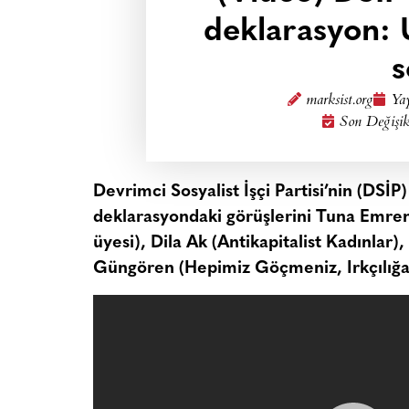
deklarasyon: 
s
marksist.org
Yay
Son Değişik
Devrimci Sosyalist İşçi Partisi’nin (DSİP)
deklarasyondaki görüşlerini Tuna Emre
üyesi)
, Dila Ak
(Antikapitalist Kadınlar)
,
Güngören
(Hepimiz Göçmeniz, Irkçılığa