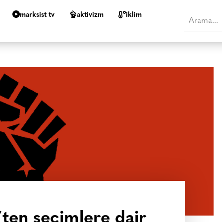
marksist tv
aktivizm
i̇klim
’ten seçimlere dair