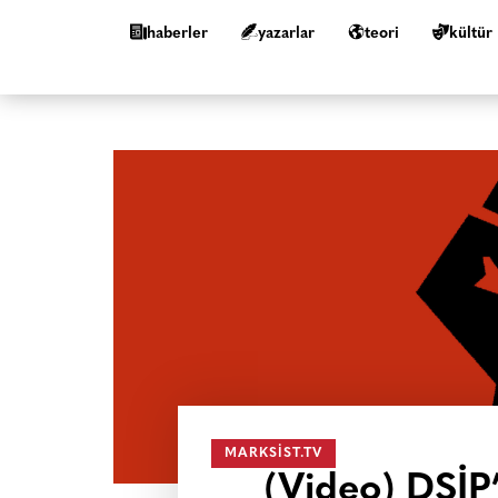
haberler
yazarlar
teori
kültür
MARKSIST.TV
(Video) DSİP