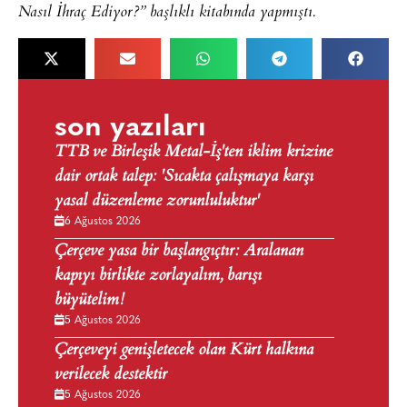
Nasıl İhraç Ediyor?” başlıklı kitabında yapmıştı.
son yazıları
TTB ve Birleşik Metal-İş'ten iklim krizine
dair ortak talep: 'Sıcakta çalışmaya karşı
yasal düzenleme zorunluluktur'
6 Ağustos 2026
Çerçeve yasa bir başlangıçtır: Aralanan
kapıyı birlikte zorlayalım, barışı
büyütelim!
5 Ağustos 2026
Çerçeveyi genişletecek olan Kürt halkına
verilecek destektir
5 Ağustos 2026