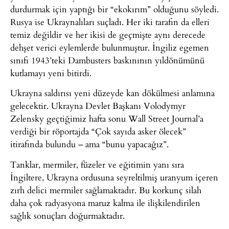
durdurmak için yaptığı bir “ekokırım” olduğunu söyledi.
Rusya ise Ukraynalıları suçladı. Her iki tarafın da elleri
temiz değildir ve her ikisi de geçmişte aynı derecede
dehşet verici eylemlerde bulunmuştur. İngiliz egemen
sınıfı 1943’teki Dambusters baskınının yıldönümünü
kutlamayı yeni bitirdi.
Ukrayna saldırısı yeni düzeyde kan dökülmesi anlamına
gelecektir. Ukrayna Devlet Başkanı Volodymyr
Zelensky geçtiğimiz hafta sonu Wall Street Journal’a
verdiği bir röportajda “Çok sayıda asker ölecek”
itirafında bulundu – ama “bunu yapacağız”.
Tanklar, mermiler, füzeler ve eğitimin yanı sıra
İngiltere, Ukrayna ordusuna seyreltilmiş uranyum içeren
zırh delici mermiler sağlamaktadır. Bu korkunç silah
daha çok radyasyona maruz kalma ile ilişkilendirilen
sağlık sonuçları doğurmaktadır.