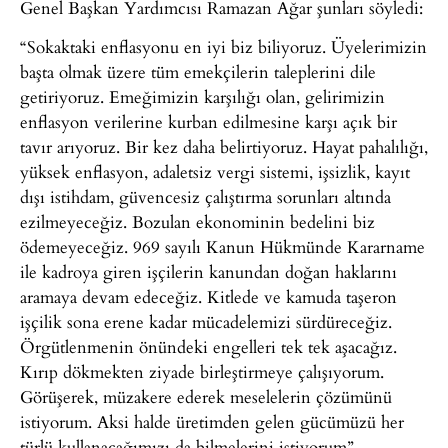
Genel Başkan Yardımcısı Ramazan Ağar şunları söyledi:
“Sokaktaki enflasyonu en iyi biz biliyoruz. Üyelerimizin
başta olmak üzere tüm emekçilerin taleplerini dile
getiriyoruz. Emeğimizin karşılığı olan, gelirimizin
enflasyon verilerine kurban edilmesine karşı açık bir
tavır arıyoruz. Bir kez daha belirtiyoruz. Hayat pahalılığı,
yüksek enflasyon, adaletsiz vergi sistemi, işsizlik, kayıt
dışı istihdam, güvencesiz çalıştırma sorunları altında
ezilmeyeceğiz. Bozulan ekonominin bedelini biz
ödemeyeceğiz. 969 sayılı Kanun Hükmünde Kararname
ile kadroya giren işçilerin kanundan doğan haklarını
aramaya devam edeceğiz. Kitlede ve kamuda taşeron
işçilik sona erene kadar mücadelemizi sürdüreceğiz.
Örgütlenmenin önündeki engelleri tek tek aşacağız.
Kırıp dökmekten ziyade birleştirmeye çalışıyorum.
Görüşerek, müzakere ederek meselelerin çözümünü
istiyorum. Aksi halde üretimden gelen gücümüzü her
türlü kullanacağımızı da bilmelerini istiyorum”