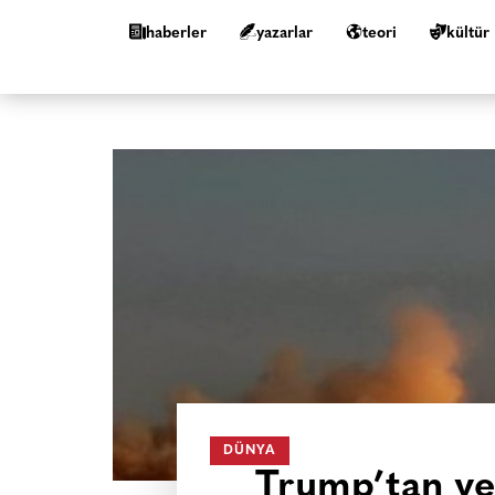
haberler
yazarlar
teori
kültür
DÜNYA
Trump’tan yen