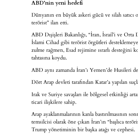
ABD’nin yeni hedefi
Dünyanın en büyük askeri gücü ve silah satıcı o
terörist” ilan etti.
ABD Dışişleri Bakanlığı, “İran, İsrail’i ve Orta 
İslami Cihad gibi terörist örgütleri desteklemey
zulme rağmen, Esad rejimine ısrarlı desteğini k
tahtasına koydu.
ABD aynı zamanda İran’ı Yemen’de Husileri dest
Dört Arap devleti tarafından Katar’a yapılan su
Irak ve Suriye savaşları ile bölgesel etkinliği a
ticari ilişkilere sahip.
Arap ayaklanmalarının kanla bastırılmasının son
temsilcisi olarak öne çıkan İran’ın “başlıca ter
Trump yönetiminin bir başka atağı ve cephesi.