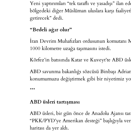
Yeni yaptırımları “tek taraflı ve yasadışı” ilan e
bölgedeki diğer Müslüman uluslara karşı faaliye
getirecek” dedi.
“Bedeli ağır olur”
İran Devrim Muhafızları ordusunun komutanı M
1000 kilometre uzağa taşımasını istedi.
Körfez’in batısında Katar ve Kuveyt’te ABD üsle
ABD savunma bakanlığı sözcüsü Binbaşı Adrian
konumumuzu değiştirmek gibi bir niyetimiz yok
***
ABD üsleri tartışması
ABD üsleri, bir gün önce de Anadolu Ajansı tar
“PKK/PYD’ye Amerikan desteği” başlığıyla ver
haritası da yer aldı.