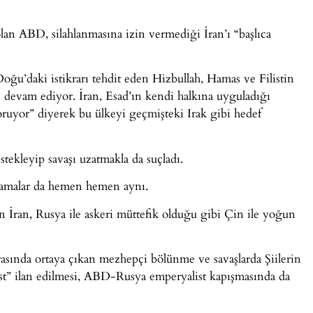
lan ABD, silahlanmasına izin vermediği İran’ı “başlıca
Doğu’daki istikrarı tehdit eden Hizbullah, Hamas ve Filistin
e devam ediyor. İran, Esad’ın kendi halkına uyguladığı
oruyor” diyerek bu ülkeyi geçmişteki Irak gibi hedef
ekleyip savaşı uzatmakla da suçladı.
çlamalar da hemen hemen aynı.
rtan İran, Rusya ile askeri müttefik olduğu gibi Çin ile yoğun
rasında ortaya çıkan mezhepçi bölünme ve savaşlarda Şiilerin
örist” ilan edilmesi, ABD-Rusya emperyalist kapışmasında da