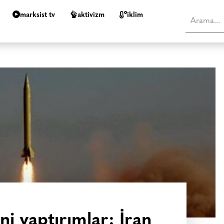
marksist tv
aktivizm
i̇klim
i yaptırımlar: İran