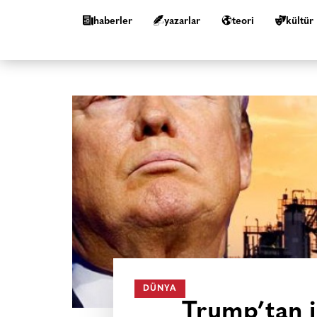
haberler
yazarlar
teori
kültür
DÜNYA
Trump’tan ik