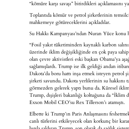
“kömüre karşı savaşı” bitirdikleri açıklamasını ya
Toplantıda kömür ve petrol şirketlerinin temsil
mahkemeye götüreceklerini açıkladılar.
Su Hakkı Kampanyası’ndan Nuran Yüce konu hakk
“Fosil yakıt tüketiminden kaynaklı karbon sal
üzerinde iklim değişikliğinde en çok paya sahip 
olan çevre aktivistleri eski başkan Obama’ya aş
sağlamışlardı. Trump ise ilk geldiği andan itib
Dakota’da boru hattı inşa etmek isteyen petrol ş
şirketi savundu. Dakota yerlilerinin su hakkını 
görmezden gelerek yaptı bunu da. Küresel iklim 
Trump, dışişleri bakanlığı koltuğuna da “İklim 
Exxon Mobil CEO’su Rex Tillerson’ı atamıştı.
Elbette ki Trump’ın Paris Anlaşmasını feshetmek
canlı türlerini etkileyecek olan korkunç bir kara
hırsla saldıran Trump, son olarak da sağlık siste