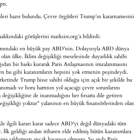
ptı.
cileri hazır bulundu. Çevre örgütleri Trump’ın kararnamesini
ındaki görüşlerini marksist.org’a bildirdi:
ınımındaki en büyük pay ABD’nin. Dolayısıyla ABD dünya
olan ülke. İklim değişikliği meselesinde duyarlılık sahibi
ağıdan bir baskı kurarak Paris Anlaşmasının imzalanmasını
aren bu gibi kazanımların hepsini yok etmenin peşindeydi.
irketinde Trump hisse sahibi olduğu için açık bir şekilde bu
tanımadı ve boru hattının yol açacağı çevre sorunlarını
değişikliğine de inanmadığını her fırsatta dile getiren
değişikliği yoktur” yalanının en büyük finansörlerinden olan
le ilgili kararı karar sadece ABD’yi değil dünyadaki tüm
r. İlk geldiği andan itibaren elde edilmiş bütün kazanımlara
mine saldırmıştı ancak başarısız olmuştu. Şu anda Paris