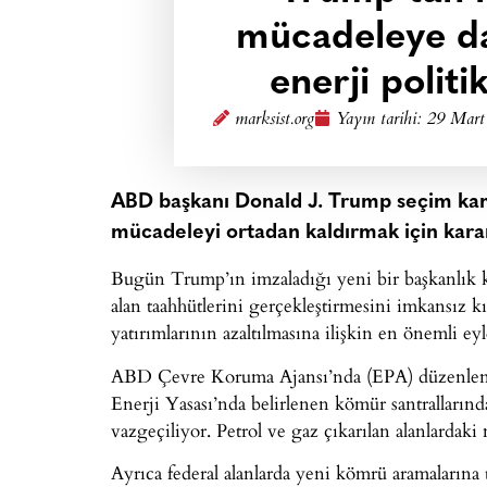
mücadeleye da
enerji politi
marksist.org
Yayın tarihi:
29 Mart
ABD başkanı Donald J. Trump seçim kamp
mücadeleyi ortadan kaldırmak için karar
Bugün Trump’ın imzaladığı yeni bir başkanlık 
alan taahhütlerini gerçekleştirmesini imkansız
yatırımlarının azaltılmasına ilişkin en önemli eyl
ABD Çevre Koruma Ajansı’nda (EPA) düzenlene
Enerji Yasası’nda belirlenen kömür santrallarınd
vazgeçiliyor. Petrol ve gaz çıkarılan alanlardaki
Ayrıca federal alanlarda yeni kömrü aramaların