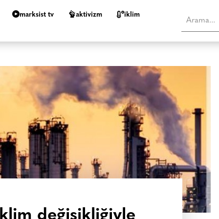
marksist tv
aktivizm
i̇klim
lim değişikliğiyle