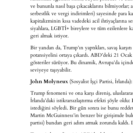
ve bununla nasıl başa çıkacaklarını bilmiyorlar; 
serbestlik ve vergi indirimleri) sayesinde par
kapitalizminin kısa vadedeki acil ihtiyaçlarına s
siyahlara, LGBTİ+ bireylere ve tüm ezilenlere k
geri almak istiyor.
Bir yandan da, Trump’ın yaptıkları, savaş karşı
potansiyelini ortaya çıkardı. ABD’deki 21 Ocak gö
gösteriler sürüyor. Bu dinamik, Avrupa’da içinde
seviyeye taşıyabilir.
John Molyneux
(Sosyalist İşçi Partisi, İrlanda):
Trump fenomeni ve ona karşı direniş, uluslarara
İrlanda’daki istikrarsızlaştırma efekti şöyle o
istediğini söyledi. Bir gün sonra ise bunu redde
Martin McGuinness’in benzer bir girişimde bulu
partisi) bundan geri adım atmak zorunda kaldı. D