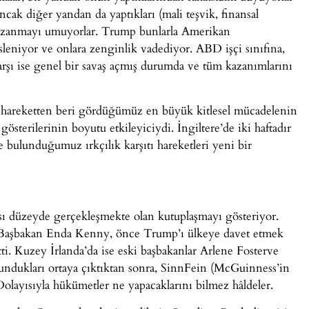
ancak diğer yandan da yaptıkları (mali teşvik, finansal
a kazanmayı umuyorlar. Trump bunlarla Amerikan
esleniyor ve onlara zenginlik vadediyor. ABD işçi sınıfına,
arşı ise genel bir savaş açmış durumda ve tüm kazanımlarını
tı hareketten beri gördüğümüz en büyük kitlesel mücadelenin
sterilerinin boyutu etkileyiciydi. İngiltere’de iki haftadır
 bulunduğumuz ırkçılık karşıtı hareketleri yeni bir
sı düzeyde gerçekleşmekte olan kutuplaşmayı gösteriyor.
ldu: Başbakan Enda Kenny, önce Trump’ı ülkeye davet etmek
tti. Kuzey İrlanda’da ise eski başbakanlar Arlene Fosterve
ndukları ortaya çıktıktan sonra, SinnFein (McGuinness’in
olayısıyla hükümetler ne yapacaklarını bilmez hâldeler.