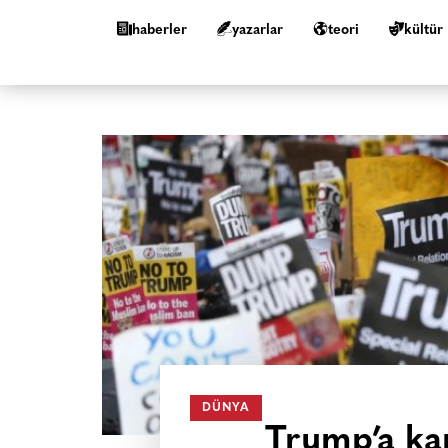
haberler
yazarlar
teori
kültür
DÜNYA
Trump’a ka