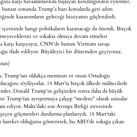
ğına karşı havaalanlarında başlayan kendiliğinden eylemler,
 ve bunun sonunda Trump’a bazı konularda geri adım
ldiğinde kazanımların geleceği hissiyatını güçlendirdi.
içerisinde hangi politikaların kazanacağı da önemli. Birçok
emeyeceklerini ve sokakta olmaya devam etmeleri
a karşı karşıyayız, CNN’de bunun Vietnam savaşı
ğu ifade ediliyor. Büyüleyici bir dönemden geçiyoruz.
stan)
kları, Trump’tan oldukça memnun ve onun Ortadoğu
olacağını söylüyorlar. 18 Mart’ta birçok ülkede mültecilerle
ylemler, Donald Trump’ın gelişinden sonra daha da büyük
ni Trump’tan ayrıştırmaya çalışıp “medeni” olarak sunsalar
m ediyor. Malta’daki son Avrupa Birliği zirvesinde
eçen göçmenleri durdurma planlarıydı. 18 Mart’taki
ıtı hareket olduğunu gösterirsek, bu ABD’de sokağa çıkan