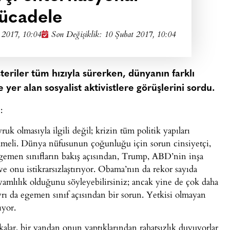
ücadele
 2017, 10:04
Son Değişiklik: 10 Şubat 2017, 10:04
eriler tüm hızıyla sürerken, dünyanın farklı
yer alan sosyalist aktivistlere görüşlerini sordu.
:
uk olmasıyla ilgili değil; krizin tüm politik yapıları
örülmeli. Dünya nüfusunun çoğunluğu için sorun cinsiyetçi,
. Egemen sınıfların bakış açısından, Trump, ABD’nin inşa
 ve onu istikrarsızlaştırıyor. Obama’nın da rekor sayıda
evamlılık olduğunu söyleyebilirsiniz; ancak yine de çok daha
avrı da egemen sınıf açısından bir sorun. Yetkisi olmayan
ıyor.
alar, bir yandan onun yaptıklarından rahatsızlık duyuyorlar