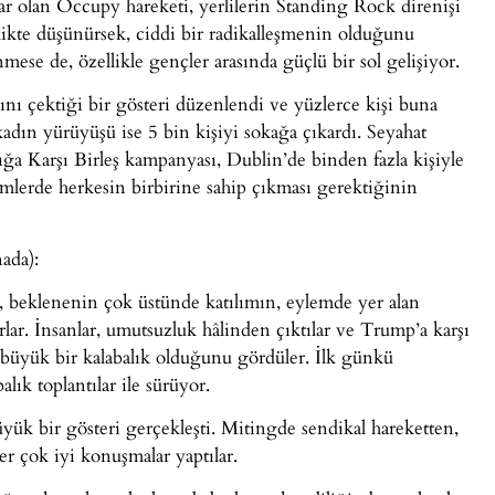
r olan Occupy hareketi, yerlilerin Standing Rock direnişi
likte düşünürsek, ciddi bir radikalleşmenin olduğunu
ese de, özellikle gençler arasında güçlü bir sol gelişiyor.
nı çektiği bir gösteri düzenlendi ve yüzlerce kişi buna
kadın yürüyüşü ise 5 bin kişiyi sokağa çıkardı. Seyahat
lığa Karşı Birleş kampanyası, Dublin’de binden fazla kişiyle
lerde herkesin birbirine sahip çıkması gerektiğinin
ada):
, beklenenin çok üstünde katılımın, eylemde yer alan
rlar. İnsanlar, umutsuzluk hâlinden çıktılar ve Trump’a karşı
 büyük bir kalabalık olduğunu gördüler. İlk günkü
lık toplantılar ile sürüyor.
yük bir gösteri gerçekleşti. Mitingde sendikal hareketten,
r çok iyi konuşmalar yaptılar.