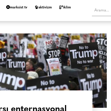
marksist tv
aktivizm
i̇klim
rşı enternasyonal