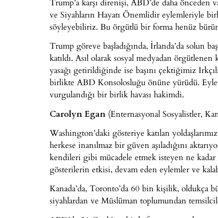
Trump’a karşı direnişi, ABD’de daha önceden va
ve Siyahların Hayatı Önemlidir eylemleriyle bir
söyleyebiliriz. Bu örgütlü bir forma henüz bürünm
Trump göreve başladığında, İrlanda’da solun başı
katıldı. Asıl olarak sosyal medyadan örgütlenen 
yasağı getirildiğinde ise başını çektiğimiz Irkçı
birlikte ABD Konsolosluğu önüne yürüdü. Eylem
vurgulandığı bir birlik havası hakimdi.
Carolyn Egan
(Enternasyonal Sosyalistler, Kan
Washington’daki gösteriye katılan yoldaşlarımız
herkese inanılmaz bir güven aşıladığını aktarıyo
kendileri gibi mücadele etmek isteyen ne kadar
gösterilerin etkisi, devam eden eylemler ve kalaba
Kanada’da, Toronto’da 60 bin kişilik, oldukça bü
siyahlardan ve Müslüman toplumundan temsilcile