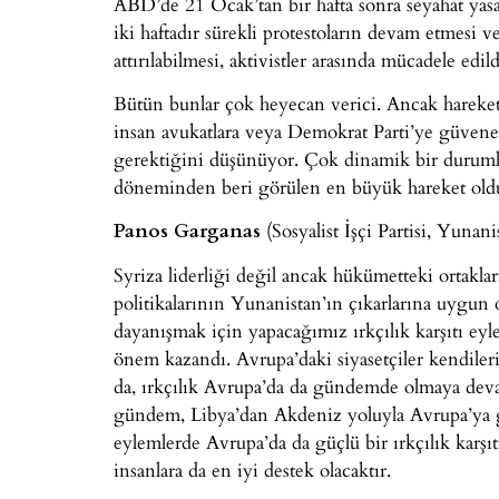
ABD’de 21 Ocak’tan bir hafta sonra seyahat yasa
iki haftadır sürekli protestoların devam etmesi
attırılabilmesi, aktivistler arasında mücadele edi
Bütün bunlar çok heyecan verici. Ancak hareket 
insan avukatlara veya Demokrat Parti’ye güven
gerektiğini düşünüyor. Çok dinamik bir duruml
döneminden beri görülen en büyük hareket oldu
Panos Garganas
(Sosyalist İşçi Partisi, Yunani
Syriza liderliği değil ancak hükümetteki orta
politikalarının Yunanistan’ın çıkarlarına uygun 
dayanışmak için yapacağımız ırkçılık karşıtı e
önem kazandı. Avrupa’daki siyasetçiler kendileri
da, ırkçılık Avrupa’da da gündemde olmaya deva
gündem, Libya’dan Akdeniz yoluyla Avrupa’ya g
eylemlerde Avrupa’da da güçlü bir ırkçılık karş
insanlara da en iyi destek olacaktır.