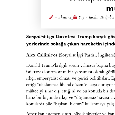
m
marksist.org
Yayın tarihi:
10 Şubat
Sosyalist İşçi
Gazetesi Trump karşıtı göst
yerlerinde sokağa çıkan hareketin içinde 
Alex Callinicos
(Sosyalist İşçi Partisi, İngiltere)
Donald Trump’la ilgili sorun yalnızca başına buyr
istikrarsızlaştırmasının bir yansıması olarak g
ırkçı, emperyalist olması ve gerici politikaları
ettiği “uluslararası liberal düzen”e karşı duruyor
mülteciyi sınır dışı ettiğini ve bu konuda bir d
bariz bir biçimde ırkçı ve “düşüncesiz” siyasi t
konularda bile “başkanlık emri” kullanmaya çalış
Amerikan egemen sınıfı, büyük şirketler ve bank