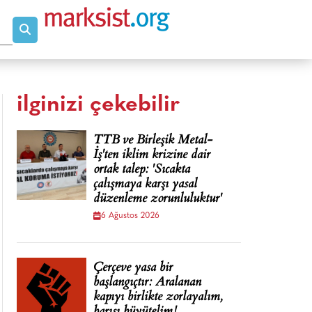
ilginizi çekebilir
TTB ve Birleşik Metal-
İş'ten iklim krizine dair
ortak talep: 'Sıcakta
çalışmaya karşı yasal
düzenleme zorunluluktur'
6 Ağustos 2026
Çerçeve yasa bir
başlangıçtır: Aralanan
kapıyı birlikte zorlayalım,